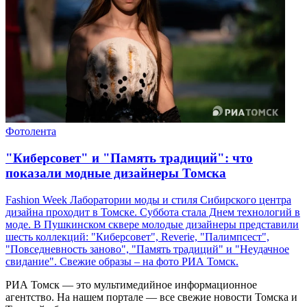
Фотолента
"Киберсовет" и "Память традиций": что
показали модные дизайнеры Томска
Fashion Week Лаборатории моды и стиля Сибирского центра
дизайна проходит в Томске. Суббота стала Днем технологий в
моде. В Пушкинском сквере молодые дизайнеры представили
шесть коллекций: "Киберсовет", Reverie, "Палимпсест",
"Повседневность заново", "Память традиций" и "Неудачное
свидание". Свежие образы – на фото РИА Томск.
РИА Томск — это мультимедийное информационное
агентство. На нашем портале — все свежие новости Томска и