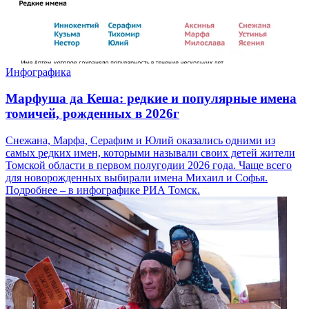
Инфографика
Марфуша да Кеша: редкие и популярные имена
томичей, рожденных в 2026г
Снежана, Марфа, Серафим и Юлий оказались одними из
самых редких имен, которыми называли своих детей жители
Томской области в первом полугодии 2026 года. Чаще всего
для новорожденных выбирали имена Михаил и Софья.
Подробнее – в инфографике РИА Томск.