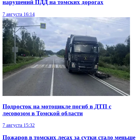
нарушений ПДД на томских дорогах
7 августа
16:14
Подросток на мотоцикле погиб в ДТП с
лесовозом в Томской области
7 августа
15:32
Пожаров в томских лесах за сутки стало меньше