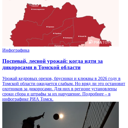
Инфографика
Поспевай, лесной урожай: когда идти за
дикоросами в Томской области
Урожай кедровых орехов, брусники и клюквы в 2026 году в
Томской области ожидается слабым. Но вряд ли это остановит
охотников за дикоросами. Для них в регионе установлены
сроки сбора и штрафы за их нарушение. Подробнее – в
инфографике РИА Томск.