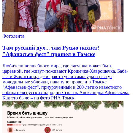
Фотолента
Там русский дух... там Русью пахнет!
"Афанасьев-фест" прошел в Томске
Любители волшебного мира, где лягушка может быть
царевной, где живут-поживают Крошечка-Хаврошечка, Баба-
яга и Жар-птица, где играют гусли-самогуды и растут
молодильные яблочки, накануне провели в Томске
"Афанасьев-фест", приуроченный к 200-летию известного
собирателя русских народных сказок Александра Афанасьева.
Как это было – на фото РИА Томск.