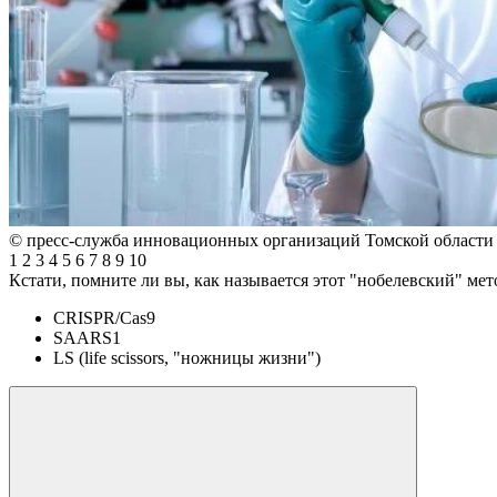
© пресс-служба инновационных организаций Томской области
1
2
3
4
5
6
7
8
9
10
Кстати, помните ли вы, как называется этот "нобелевский" ме
CRISPR/Cas9
SAARS1
LS (life scissors, "ножницы жизни")