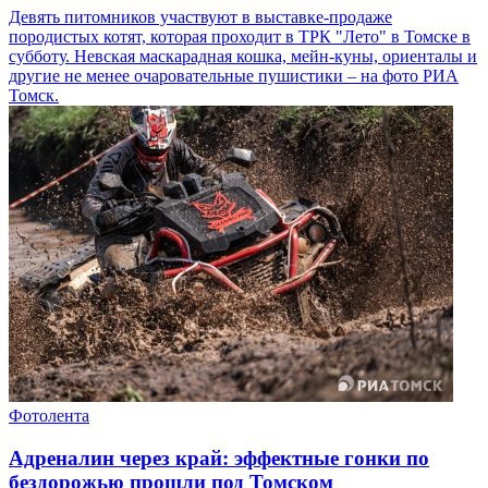
Девять питомников участвуют в выставке-продаже
породистых котят, которая проходит в ТРК "Лето" в Томске в
субботу. Невская маскарадная кошка, мейн-куны, ориенталы и
другие не менее очаровательные пушистики – на фото РИА
Томск.
Фотолента
Адреналин через край: эффектные гонки по
бездорожью прошли под Томском