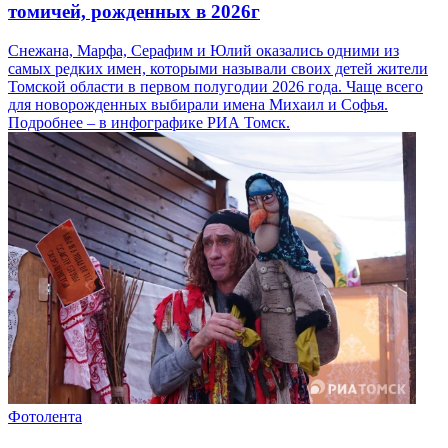
томичей, рожденных в 2026г
Снежана, Марфа, Серафим и Юлий оказались одними из
самых редких имен, которыми называли своих детей жители
Томской области в первом полугодии 2026 года. Чаще всего
для новорожденных выбирали имена Михаил и Софья.
Подробнее – в инфографике РИА Томск.
Фотолента