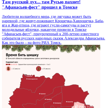
Там русский дух... там Русью пахнет!
"Афанасьев-фест" прошел в Томске
Любители волшебного мира, где лягушка может быть
царевной, где живут-поживают Крошечка-Хаврошечка, Баба-
яга и Жар-птица, где играют гусли-самогуды и растут
молодильные яблочки, накануне провели в Томске
"Афанасьев-фест", приуроченный к 200-летию известного
собирателя русских народных сказок Александра Афанасьева.
Как это было – на фото РИА Томск.