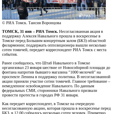
© РИА Томск. Таисия Воронцова
ТОМСК, 31 янв – РИА Томск.
Несогласованная акция в
поддержку Алексея Навального прошла в воскресенье в
Томске перед Большим концертным залом (БКЗ) областной
филармонии; поддержать оппозиционера вышли несколько
сотен томичей, передает корреспондент РИА Томск с места
события.
Ранее сообщалось, что Штаб Навального в Томске
организовал 23 января шествие от Новособорной площади до
фонтана напротив бывшего магазина "1000 мелочей" на
проспекте Ленина в поддержку политика. В несогласованной
акции приняли участие сотни томичей. Главное требование –
немедленное освобождение Навального. По данным
федеральных СМИ, сторонники Навального призвали
провести протесты в городах РФ 31 января.
Как передает корреспондент, в Томске на очередную
несогласованную акцию, которая прошла в воскресенье перед
БКЗ, в 12.00 собралось несколько сотен человек. Примерно