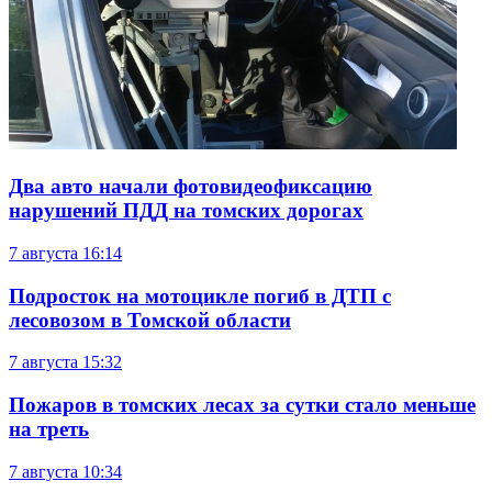
Два авто начали фотовидеофиксацию
нарушений ПДД на томских дорогах
7 августа
16:14
Подросток на мотоцикле погиб в ДТП с
лесовозом в Томской области
7 августа
15:32
Пожаров в томских лесах за сутки стало меньше
на треть
7 августа
10:34