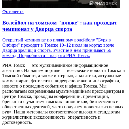
Фотолента
Волейбол на томском "пляже": как проходит
чемпионат у Дворца спорта
Открытый чемпионат по пляжному волейболу "Буря в
Сибири" проходит в Томске 10–12 июля на кортах возле
Дворца зрелищ и спорта. Участие в нем принимают 56
команд. Подробности – на фото РИА Томск.
РИА Томск — это мультимедийное информационное
агентство. На нашем портале — все свежие новости Томска и
Томской области, а также интервью, аналитика, актуальные
комментарии, фотоленты, видеорепортажи и инфографика,
новости о последних событиях и афиша Томска. Мы
располагаем современным мультимедийным пресс-центром в
центре Томска, проводим конференции, презентации,
брифинги с участием томских чиновников, бизнесменов и
общественных деятелей, часто получаем новости «из первых
рук». Наши материалы соответствуют высоким стандартам
журналистики: эксклюзивность, оперативность и
достоверность.