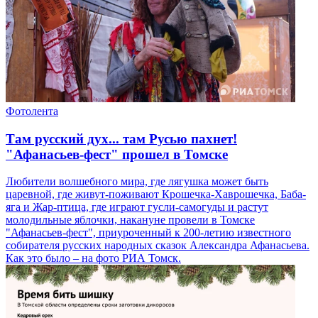
Фотолента
Там русский дух... там Русью пахнет!
"Афанасьев-фест" прошел в Томске
Любители волшебного мира, где лягушка может быть
царевной, где живут-поживают Крошечка-Хаврошечка, Баба-
яга и Жар-птица, где играют гусли-самогуды и растут
молодильные яблочки, накануне провели в Томске
"Афанасьев-фест", приуроченный к 200-летию известного
собирателя русских народных сказок Александра Афанасьева.
Как это было – на фото РИА Томск.