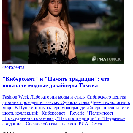
Фотолента
"Киберсовет" и "Память традиций": что
показали модные дизайнеры Томска
Fashion Week Лаборатории моды и стиля Сибирского центра
дизайна проходит в Томске. Суббота стала Днем технологий в
моде. В Пушкинском сквере молодые дизайнеры представили
шесть коллекций: "Киберсовет", Reverie, "Палимпсест",
"Повседневность заново", "Память традиций" и "Неудачное
свидание". Свежие образы – на фото РИА Томск.