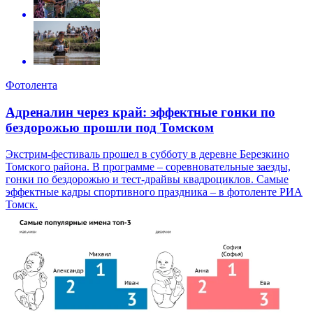
Фотолента
Адреналин через край: эффектные гонки по
бездорожью прошли под Томском
Экстрим-фестиваль прошел в субботу в деревне Березкино
Томского района. В программе – соревновательные заезды,
гонки по бездорожью и тест-драйвы квадроциклов. Самые
эффектные кадры спортивного праздника – в фотоленте РИА
Томск.