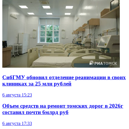
СибГМУ обновил отделение реанимации в своих
клиниках за 25 млн рублей
6 августа
15:23
Объем средств на ремонт томских дорог в 2026г
составил почти 6млрд руб
6 августа
17:33