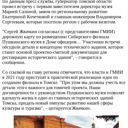
По данным пресс-службы, губернатор Томской области
провел встречу с первым заместителем директора музея
Марией Салиной, замом по региональному развитию
Екатериной Кочетковой и главным инженером Владимиром
Сергеевым, которые посетили регион с рабочим визитом.
"Сергей Жвачкин согласовал (с представителями ГМИИ)
дорожную карту по размещению Сибирского филиала
Пушкинского музея в Доме офицеров… Участники встречи
обсудили детали и концепцию технического задания, которое
станет основой проектно-сметной документации для
реставрации исторического здания", – говорится в
сообщении.
Со ссылкой на главу региона отмечается, что власти и ГМИИ
в 2021 году приступят к практической реализации идеи по
созданию филиала в Томске. "При этом мы должны учесть все
детали этого важного для томичей проекта. Наши
договоренности с руководством Пушкинского музея позволят
вдохнуть жизнь в одно из главных исторических зданий
Томска, придать новый импульс развитию нашей сферы
культуры и туризма", – цитируется Жвачкин.