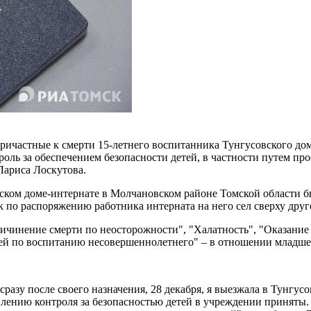
ричастные к смерти 15-летнего воспитанника Тунгусовского дом
роль за обеспечением безопасности детей, в частности путем п
 Лариса Лоскутова.
етском доме-интернате в Молчановском районе Томской области 
как по распоряжению работника интерната на него сел сверху др
ичинение смерти по неосторожности", "Халатность", "Оказание 
стей по воспитанию несовершеннолетнего" – в отношении младш
сразу после своего назначения, 28 декабря, я выезжала в Тунгу
илению контроля за безопасностью детей в учреждении приняты.