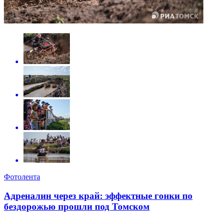
Фотолента
Адреналин через край: эффектные гонки по
бездорожью прошли под Томском