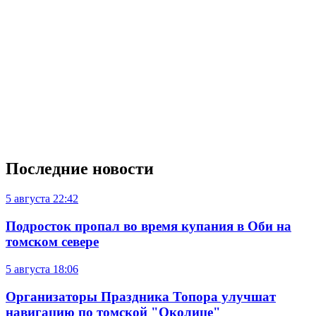
Последние новости
5 августа
22:42
Подросток пропал во время купания в Оби на
томском севере
5 августа
18:06
Организаторы Праздника Топора улучшат
навигацию по томской "Околице"