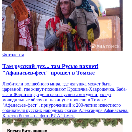
Фотолента
Там русский дух... там Русью пахнет!
"Афанасьев-фест" прошел в Томске
Любители волшебного мира, где лягушка может быть
царевной, где живут-поживают Крошечка-Хаврошечка, Баба-
яга и Жар-птица, где играют гусли-самогуды и растут
молодильные яблочки, накануне провели в Томске
"Афанасьев-фест", приуроченный к 200-летию известного
собирателя русских народных сказок Александра Афанасьева.
Как это было – на фото РИА Томск.