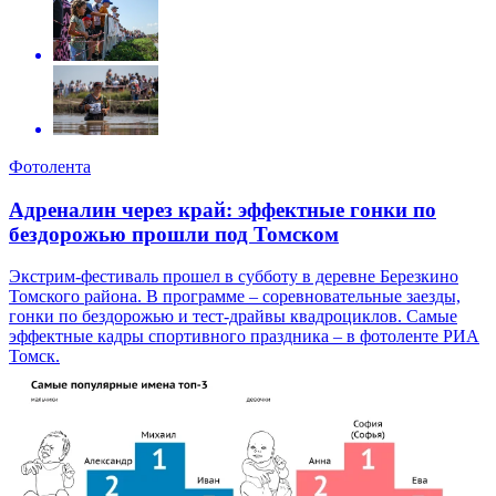
Фотолента
Адреналин через край: эффектные гонки по
бездорожью прошли под Томском
Экстрим-фестиваль прошел в субботу в деревне Березкино
Томского района. В программе – соревновательные заезды,
гонки по бездорожью и тест-драйвы квадроциклов. Самые
эффектные кадры спортивного праздника – в фотоленте РИА
Томск.