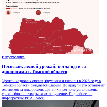
Инфографика
Поспевай, лесной урожай: когда идти за
дикоросами в Томской области
Урожай кедровых орехов, брусники и клюквы в 2026 году в
Томской области ожидается слабым. Но вряд ли это остановит
охотников за дикоросами. Для них в регионе установлены
сроки сбора и штрафы за их нарушение. Подробнее – в
инфографике РИА Томск.