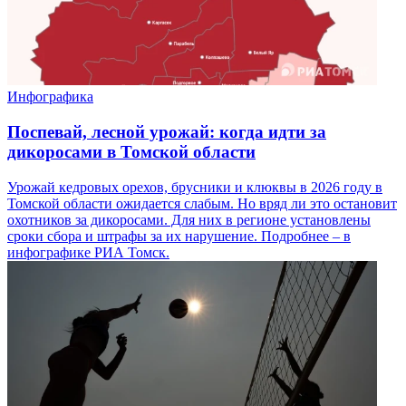
Инфографика
Поспевай, лесной урожай: когда идти за
дикоросами в Томской области
Урожай кедровых орехов, брусники и клюквы в 2026 году в
Томской области ожидается слабым. Но вряд ли это остановит
охотников за дикоросами. Для них в регионе установлены
сроки сбора и штрафы за их нарушение. Подробнее – в
инфографике РИА Томск.