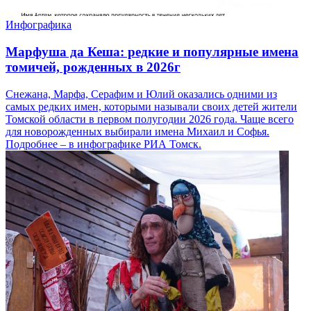
Инфографика
Марфуша да Кеша: редкие и популярные имена
томичей, рожденных в 2026г
Снежана, Марфа, Серафим и Юлий оказались одними из
самых редких имен, которыми называли своих детей жители
Томской области в первом полугодии 2026 года. Чаще всего
для новорожденных выбирали имена Михаил и Софья.
Подробнее – в инфографике РИА Томск.