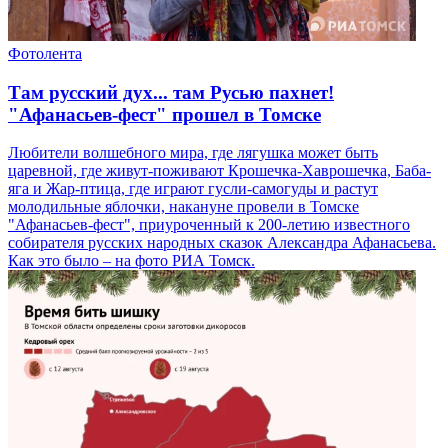
Фотолента
Там русский дух... там Русью пахнет!
"Афанасьев-фест" прошел в Томске
Любители волшебного мира, где лягушка может быть
царевной, где живут-поживают Крошечка-Хаврошечка, Баба-
яга и Жар-птица, где играют гусли-самогуды и растут
молодильные яблочки, накануне провели в Томске
"Афанасьев-фест", приуроченный к 200-летию известного
собирателя русских народных сказок Александра Афанасьева.
Как это было – на фото РИА Томск.