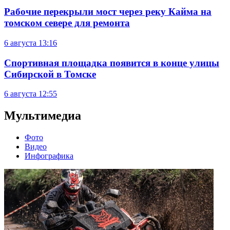
Рабочие перекрыли мост через реку Кайма на
томском севере для ремонта
6 августа
13:16
Спортивная площадка появится в конце улицы
Сибирской в Томске
6 августа
12:55
Мультимедиа
Фото
Видео
Инфографика