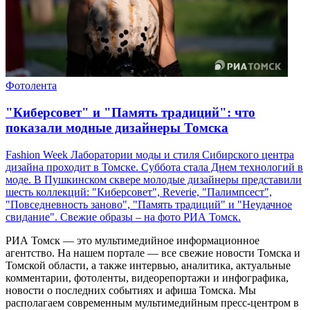
Фотолента
"Киберсовет" и "Память традиций": что
показали модные дизайнеры Томска
Fashion Week Лаборатории моды и стиля Сибирского центра
дизайна проходит в Томске. Суббота стала Днем технологий в
моде. В Пушкинском сквере молодые дизайнеры представили
шесть коллекций: "Киберсовет", Reverie, "Палимпсест",
"Повседневность заново", "Память традиций" и "Неудачное
свидание". Свежие образы – на фото РИА Томск.
РИА Томск — это мультимедийное информационное
агентство. На нашем портале — все свежие новости Томска и
Томской области, а также интервью, аналитика, актуальные
комментарии, фотоленты, видеорепортажи и инфографика,
новости о последних событиях и афиша Томска. Мы
располагаем современным мультимедийным пресс-центром в