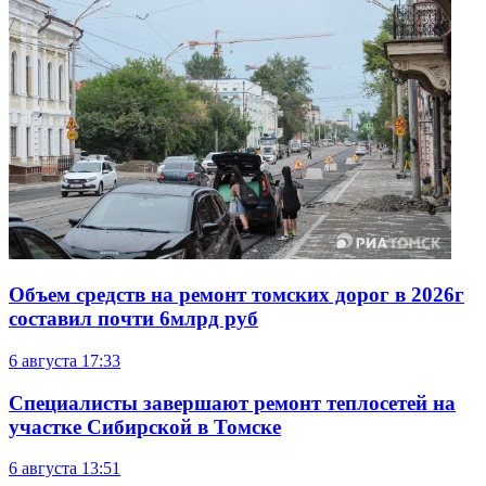
Объем средств на ремонт томских дорог в 2026г
составил почти 6млрд руб
6 августа
17:33
Специалисты завершают ремонт теплосетей на
участке Сибирской в Томске
6 августа
13:51