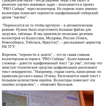
Гражданская наука – когда рядовые люди участвуют в
решении научно-значимых задач – вписывается в проект
"PRO Сибирь" через волонтеров. На первом этапе именно
волонтеры помогают перенести оцифрованный сибирский
архив "научки".
"Переносится не то чтобы вручную – в автоматическом
режиме. Нужно было подготовить большие файлы для
загрузки, таблицы. И мы привлекли несколько десятков
волонтеров из Казахстана, Молдовы, России (Томск,
Новосибирск, Тобольск, Иркутск)", – рассказывает директор
НБ ТГУ.
Впрочем, "перенести и залить" – это не самая главная
волонтерская история в "PRO Сибирь". Более важная и
сложная – довести оцифрованный текст "до ума", потому что
зачастую технические средства цифровизации распознают
текст некорректно. "Например, старая газета, написанная по
правилам русского языка 19 века. Распознается такой текст с
большим количеством ошибок. Волонтеры помогают эти
ошибки исправлять", – объясняет Васильев.