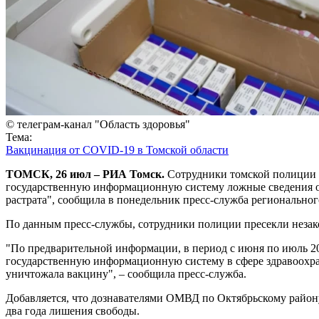
© телеграм-канал "Область здоровья"
Тема:
Вакцинация от COVID-19 в Томской области
ТОМСК, 26 июл – РИА Томск.
Сотрудники томской полиции пр
государственную информационную систему ложные сведения о 
растрата", сообщила в понедельник пресс-служба региональн
По данным пресс-службы, сотрудники полиции пресекли незако
"По предварительной информации, в период с июня по июль 2
государственную информационную систему в сфере здравоохра
уничтожала вакцину", – сообщила пресс-служба.
Добавляется, что дознавателями ОМВД по Октябрьскому району
два года лишения свободы.