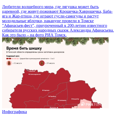
Любители волшебного мира, где лягушка может быть
царевной, где живут-поживают Крошечка-Хаврошечка, Баба-
яга и Жар-птица, где играют гусли-самогуды и растут
молодильные яблочки, накануне провели в Томске
"Афанасьев-фест", приуроченный к 200-летию известного
собирателя русских народных сказок Александра Афанасьева.
Как это было – на фото РИА Томск.
Инфографика