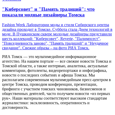
"Киберсовет" и "Память традиций": что
показали модные дизайнеры Томска
Fashion Week Лаборатории моды и стиля Сибирского центра
дизайна проходит в Томске. Суббота стала Днем технологий в
моде. В Пушкинском сквере молодые дизайнеры представили
шесть коллекций: "Киберсовет", Reverie, "Палимпсест",
"Повседневность заново", "Память традиций" и "Неудачное
свидание". Свежие образы – на фото РИА Томск.
РИА Томск — это мультимедийное информационное
агентство. На нашем портале — все свежие новости Томска и
Томской области, а также интервью, аналитика, актуальные
комментарии, фотоленты, видеорепортажи и инфографика,
новости о последних событиях и афиша Томска. Мы
располагаем современным мультимедийным пресс-центром в
центре Томска, проводим конференции, презентации,
брифинги с участием томских чиновников, бизнесменов и
общественных деятелей, часто получаем новости «из первых
рук». Наши материалы соответствуют высоким стандартам
журналистики: эксклюзивность, оперативность и
достоверность.