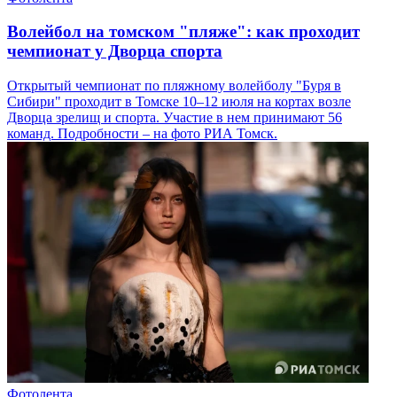
Волейбол на томском "пляже": как проходит
чемпионат у Дворца спорта
Открытый чемпионат по пляжному волейболу "Буря в
Сибири" проходит в Томске 10–12 июля на кортах возле
Дворца зрелищ и спорта. Участие в нем принимают 56
команд. Подробности – на фото РИА Томск.
Фотолента