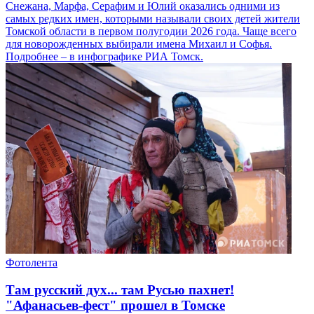
Снежана, Марфа, Серафим и Юлий оказались одними из
самых редких имен, которыми называли своих детей жители
Томской области в первом полугодии 2026 года. Чаще всего
для новорожденных выбирали имена Михаил и Софья.
Подробнее – в инфографике РИА Томск.
Фотолента
Там русский дух... там Русью пахнет!
"Афанасьев-фест" прошел в Томске