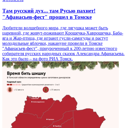
Там русский дух... там Русью пахнет!
"Афанасьев-фест" прошел в Томске
Любители волшебного мира, где лягушка может быть
царевной, где живут-поживают Крошечка-Хаврошечка, Баба-
яга и Жар-птица, где играют гусли-самогуды и растут
молодильные яблочки, накануне провели в Томске
"Афанасьев-фест", приуроченный к 200-летию известного
собирателя русских народных сказок Александра Афанасьева.
Как это было – на фото РИА Томск.