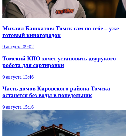
Михаил Башкатов: Томск сам по себе – уже
готовый киногородок
9 августа
09:02
Томский КПО хочет установить двурукого
робота для сортировки
9 августа
13:46
Часть домов Кировского района Томска
останется без воды в понедельник
9 августа
15:16