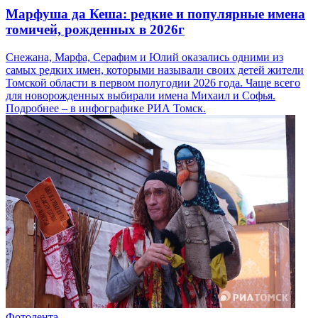
Марфуша да Кеша: редкие и популярные имена
томичей, рожденных в 2026г
Снежана, Марфа, Серафим и Юлий оказались одними из
самых редких имен, которыми называли своих детей жители
Томской области в первом полугодии 2026 года. Чаще всего
для новорожденных выбирали имена Михаил и Софья.
Подробнее – в инфографике РИА Томск.
Фотолента