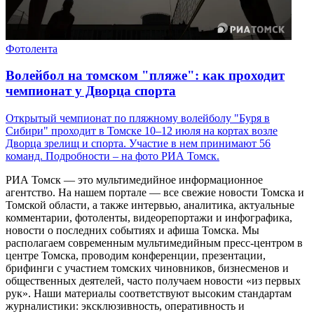
Фотолента
Волейбол на томском "пляже": как проходит
чемпионат у Дворца спорта
Открытый чемпионат по пляжному волейболу "Буря в
Сибири" проходит в Томске 10–12 июля на кортах возле
Дворца зрелищ и спорта. Участие в нем принимают 56
команд. Подробности – на фото РИА Томск.
РИА Томск — это мультимедийное информационное
агентство. На нашем портале — все свежие новости Томска и
Томской области, а также интервью, аналитика, актуальные
комментарии, фотоленты, видеорепортажи и инфографика,
новости о последних событиях и афиша Томска. Мы
располагаем современным мультимедийным пресс-центром в
центре Томска, проводим конференции, презентации,
брифинги с участием томских чиновников, бизнесменов и
общественных деятелей, часто получаем новости «из первых
рук». Наши материалы соответствуют высоким стандартам
журналистики: эксклюзивность, оперативность и