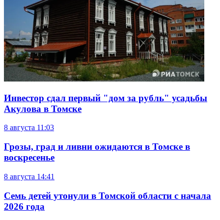
Инвестор сдал первый "дом за рубль" усадьбы
Акулова в Томске
8 августа
11:03
Грозы, град и ливни ожидаются в Томске в
воскресенье
8 августа
14:41
Семь детей утонули в Томской области с начала
2026 года