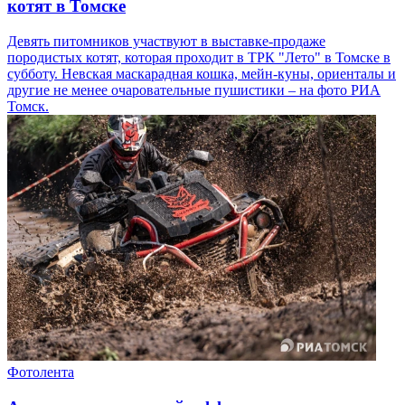
котят в Томске
Девять питомников участвуют в выставке-продаже
породистых котят, которая проходит в ТРК "Лето" в Томске в
субботу. Невская маскарадная кошка, мейн-куны, ориенталы и
другие не менее очаровательные пушистики – на фото РИА
Томск.
Фотолента