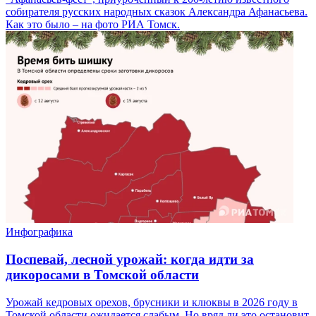
собирателя русских народных сказок Александра Афанасьева.
Как это было – на фото РИА Томск.
Инфографика
Поспевай, лесной урожай: когда идти за
дикоросами в Томской области
Урожай кедровых орехов, брусники и клюквы в 2026 году в
Томской области ожидается слабым. Но вряд ли это остановит