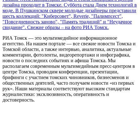
дизайна проходит в Томске. Суббота стала Днем технологий в
моде. В Пушкинском сквере молодые дизайнеры представили
шесть коллекций: "Киберсовет", Reverie, "Палимпсест",
"Повседневность заново", "Память традиций" и "Неудачное
свидание". Свежие образы – на фото РИА Томск.
РИА Томск — это мультимедийное информационное
агентство. На нашем портале — все свежие новости Томска и
Томской области, а также интервью, аналитика, актуальные
комментарии, фотоленты, видеорепортажи и инфографика,
новости о последних событиях и афиша Томска. Мы
располагаем современным мультимедийным пресс-центром в
центре Томска, проводим конференции, презентации,
брифинги с участием томских чиновников, бизнесменов и
общественных деятелей, часто получаем новости «из первых
рук». Наши материалы соответствуют высоким стандартам
журналистики: эксклюзивность, оперативность и
достоверность.