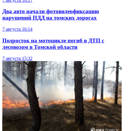
7 августа
16:17
Два авто начали фотовидеофиксацию
нарушений ПДД на томских дорогах
7 августа
16:14
Подросток на мотоцикле погиб в ДТП с
лесовозом в Томской области
7 августа
15:32