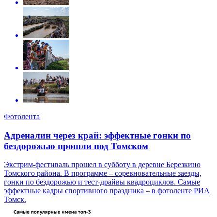
Фотолента
Адреналин через край: эффектные гонки по
бездорожью прошли под Томском
Экстрим-фестиваль прошел в субботу в деревне Березкино
Томского района. В программе – соревновательные заезды,
гонки по бездорожью и тест-драйвы квадроциклов. Самые
эффектные кадры спортивного праздника – в фотоленте РИА
Томск.