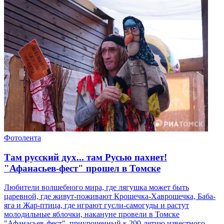
Фотолента
Там русский дух... там Русью пахнет!
"Афанасьев-фест" прошел в Томске
Любители волшебного мира, где лягушка может быть
царевной, где живут-поживают Крошечка-Хаврошечка, Баба-
яга и Жар-птица, где играют гусли-самогуды и растут
молодильные яблочки, накануне провели в Томске
"Афанасьев-фест", приуроченный к 200-летию известного