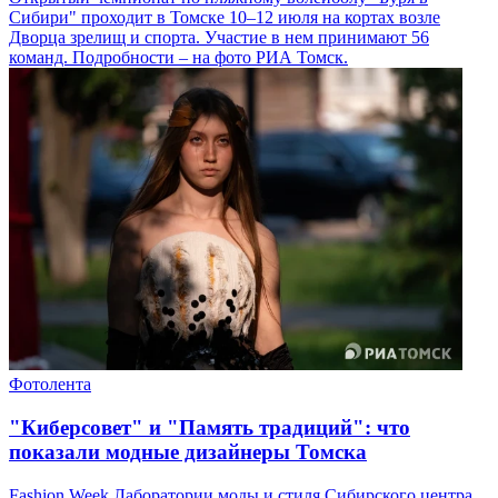
Сибири" проходит в Томске 10–12 июля на кортах возле
Дворца зрелищ и спорта. Участие в нем принимают 56
команд. Подробности – на фото РИА Томск.
Фотолента
"Киберсовет" и "Память традиций": что
показали модные дизайнеры Томска
Fashion Week Лаборатории моды и стиля Сибирского центра