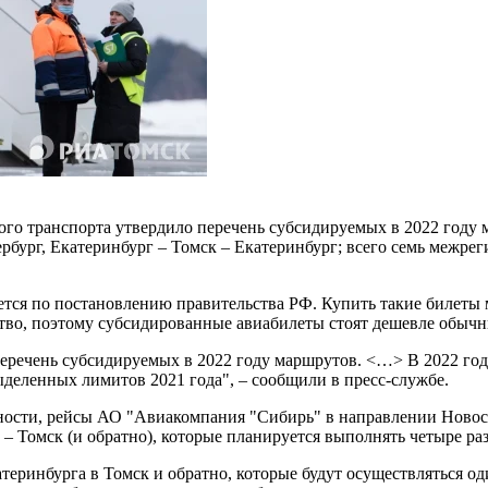
го транспорта утвердило перечень субсидируемых в 2022 году м
ербург, Екатеринбург – Томск – Екатеринбург; всего семь межр
я по постановлению правительства РФ. Купить такие билеты мо
тво, поэтому субсидированные авиабилеты стоят дешевле обычн
еречень субсидируемых в 2022 году маршрутов. <…> В 2022 го
ыделенных лимитов 2021 года", – сообщили в пресс-службе.
тности, рейсы АО "Авиакомпания "Сибирь" в направлении Новоси
– Томск (и обратно), которые планируется выполнять четыре раз
еринбурга в Томск и обратно, которые будут осуществляться оди