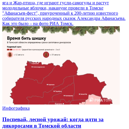
яга и Жар-птица, где играют гусли-самогуды и растут
молодильные яблочки, накануне провели в Томске
"Афанасьев-фест", приуроченный к 200-летию известного
собирателя русских народных сказок Александра Афанасьева.
Как это было – на фото РИА Томск.
Инфографика
Поспевай, лесной урожай: когда идти за
дикоросами в Томской области