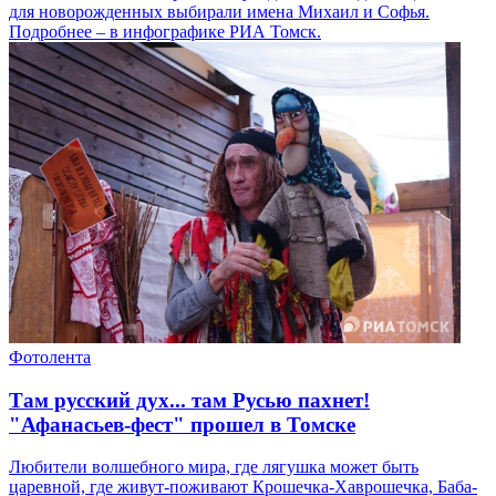
для новорожденных выбирали имена Михаил и Софья.
Подробнее – в инфографике РИА Томск.
Фотолента
Там русский дух... там Русью пахнет!
"Афанасьев-фест" прошел в Томске
Любители волшебного мира, где лягушка может быть
царевной, где живут-поживают Крошечка-Хаврошечка, Баба-