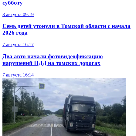
субботу
8 августа
09:19
Семь детей утонули в Томской области с начала
2026 года
7 августа
16:17
Два авто начали фотовидеофиксацию
нарушений ПДД на томских дорогах
7 августа
16:14