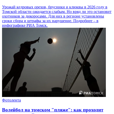
Урожай кедровых орехов, брусники и клюквы в 2026 году в
Томской области ожидается слабым. Но вряд ли это остановит
охотников за дикоросами. Для них в регионе установлены
сроки сбора и штрафы за их нарушение. Подробнее – в
инфографике РИА Томск.
Фотолента
Волейбол на томском "пляже": как проходит