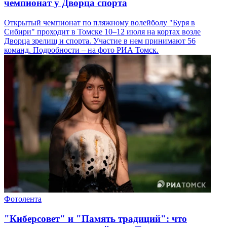
чемпионат у Дворца спорта
Открытый чемпионат по пляжному волейболу "Буря в
Сибири" проходит в Томске 10–12 июля на кортах возле
Дворца зрелищ и спорта. Участие в нем принимают 56
команд. Подробности – на фото РИА Томск.
Фотолента
"Киберсовет" и "Память традиций": что