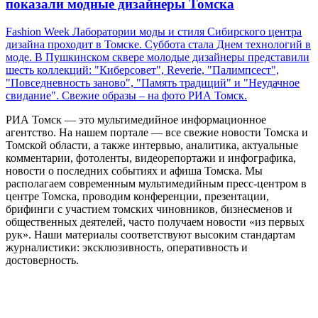
показали модные дизайнеры Томска
Fashion Week Лаборатории моды и стиля Сибирского центра
дизайна проходит в Томске. Суббота стала Днем технологий в
моде. В Пушкинском сквере молодые дизайнеры представили
шесть коллекций: "Киберсовет", Reverie, "Палимпсест",
"Повседневность заново", "Память традиций" и "Неудачное
свидание". Свежие образы – на фото РИА Томск.
РИА Томск — это мультимедийное информационное
агентство. На нашем портале — все свежие новости Томска и
Томской области, а также интервью, аналитика, актуальные
комментарии, фотоленты, видеорепортажи и инфографика,
новости о последних событиях и афиша Томска. Мы
располагаем современным мультимедийным пресс-центром в
центре Томска, проводим конференции, презентации,
брифинги с участием томских чиновников, бизнесменов и
общественных деятелей, часто получаем новости «из первых
рук». Наши материалы соответствуют высоким стандартам
журналистики: эксклюзивность, оперативность и
достоверность.