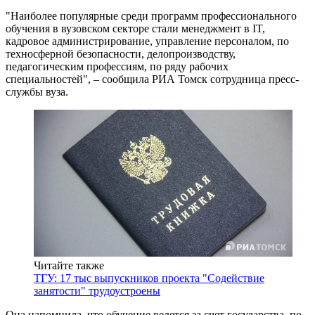
"Наиболее популярные среди программ профессионального
обучения в вузовском секторе стали менеджмент в IT,
кадровое администрирование, управление персоналом, по
техносферной безопасности, делопроизводству,
педагогическим профессиям, по ряду рабочих
специальностей", – сообщила РИА Томск сотрудница пресс-
службы вуза.
Читайте также
ТГУ: 17 тыс выпускников проекта "Содействие
занятости" трудоустроены
Она напомнила, что обучение ведется за счет государства, по