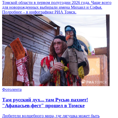
Томской области в первом полугодии 2026 года. Чаще всего
для новорожденных выбирали имена Михаил и Софья.
Подробнее – в инфографике РИА Томск.
Фотолента
Там русский дух... там Русью пахнет!
"Афанасьев-фест" прошел в Томске
Любители волшебного мира, где лягушка может быть