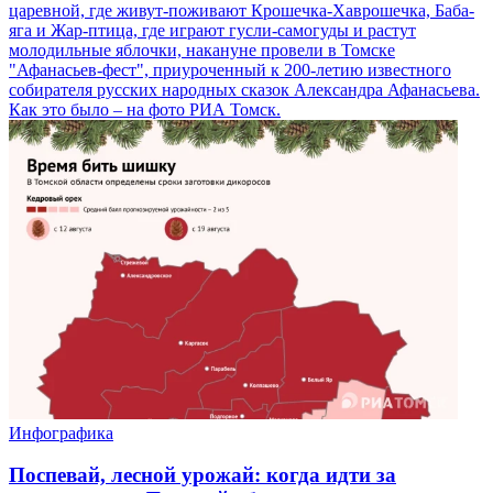
царевной, где живут-поживают Крошечка-Хаврошечка, Баба-
яга и Жар-птица, где играют гусли-самогуды и растут
молодильные яблочки, накануне провели в Томске
"Афанасьев-фест", приуроченный к 200-летию известного
собирателя русских народных сказок Александра Афанасьева.
Как это было – на фото РИА Томск.
Инфографика
Поспевай, лесной урожай: когда идти за