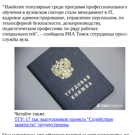
"Наиболее популярные среди программ профессионального
обучения в вузовском секторе стали менеджмент в IT,
кадровое администрирование, управление персоналом, по
техносферной безопасности, делопроизводству,
педагогическим профессиям, по ряду рабочих
специальностей", – сообщила РИА Томск сотрудница пресс-
службы вуза.
Читайте также
ТГУ: 17 тыс выпускников проекта "Содействие
занятости" трудоустроены
Она напомнила, что обучение ведется за счет государства, по