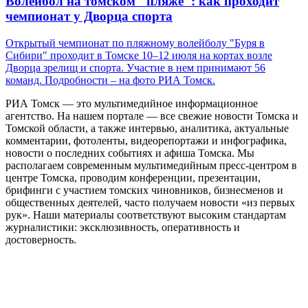
Волейбол на томском "пляже": как проходит
чемпионат у Дворца спорта
Открытый чемпионат по пляжному волейболу "Буря в
Сибири" проходит в Томске 10–12 июля на кортах возле
Дворца зрелищ и спорта. Участие в нем принимают 56
команд. Подробности – на фото РИА Томск.
РИА Томск — это мультимедийное информационное
агентство. На нашем портале — все свежие новости Томска и
Томской области, а также интервью, аналитика, актуальные
комментарии, фотоленты, видеорепортажи и инфографика,
новости о последних событиях и афиша Томска. Мы
располагаем современным мультимедийным пресс-центром в
центре Томска, проводим конференции, презентации,
брифинги с участием томских чиновников, бизнесменов и
общественных деятелей, часто получаем новости «из первых
рук». Наши материалы соответствуют высоким стандартам
журналистики: эксклюзивность, оперативность и
достоверность.