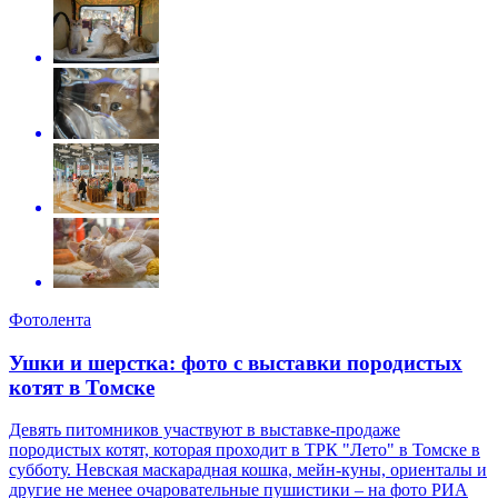
Фотолента
Ушки и шерстка: фото с выставки породистых
котят в Томске
Девять питомников участвуют в выставке-продаже
породистых котят, которая проходит в ТРК "Лето" в Томске в
субботу. Невская маскарадная кошка, мейн-куны, ориенталы и
другие не менее очаровательные пушистики – на фото РИА