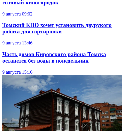
готовый киногородок
9 августа
09:02
Томский КПО хочет установить двурукого
робота для сортировки
9 августа
13:46
Часть домов Кировского района Томска
останется без воды в понедельник
9 августа
15:16