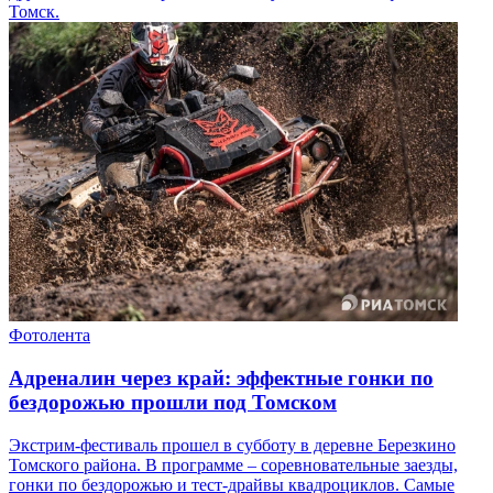
Томск.
Фотолента
Адреналин через край: эффектные гонки по
бездорожью прошли под Томском
Экстрим-фестиваль прошел в субботу в деревне Березкино
Томского района. В программе – соревновательные заезды,
гонки по бездорожью и тест-драйвы квадроциклов. Самые