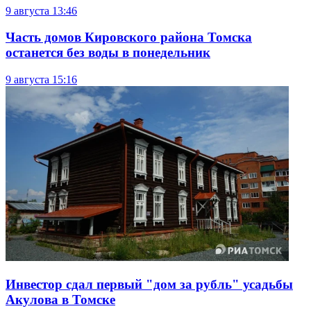
9 августа
13:46
Часть домов Кировского района Томска
останется без воды в понедельник
9 августа
15:16
Инвестор сдал первый "дом за рубль" усадьбы
Акулова в Томске