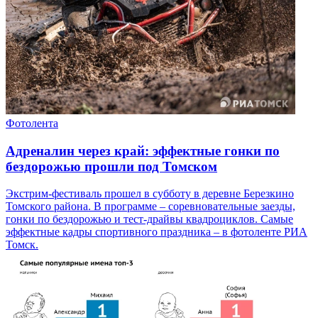
Фотолента
Адреналин через край: эффектные гонки по
бездорожью прошли под Томском
Экстрим-фестиваль прошел в субботу в деревне Березкино
Томского района. В программе – соревновательные заезды,
гонки по бездорожью и тест-драйвы квадроциклов. Самые
эффектные кадры спортивного праздника – в фотоленте РИА
Томск.