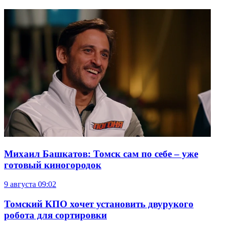
Михаил Башкатов: Томск сам по себе – уже
готовый киногородок
9 августа
09:02
Томский КПО хочет установить двурукого
робота для сортировки