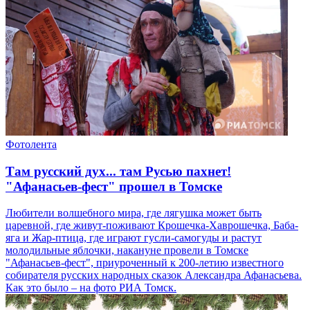
Фотолента
Там русский дух... там Русью пахнет!
"Афанасьев-фест" прошел в Томске
Любители волшебного мира, где лягушка может быть
царевной, где живут-поживают Крошечка-Хаврошечка, Баба-
яга и Жар-птица, где играют гусли-самогуды и растут
молодильные яблочки, накануне провели в Томске
"Афанасьев-фест", приуроченный к 200-летию известного
собирателя русских народных сказок Александра Афанасьева.
Как это было – на фото РИА Томск.