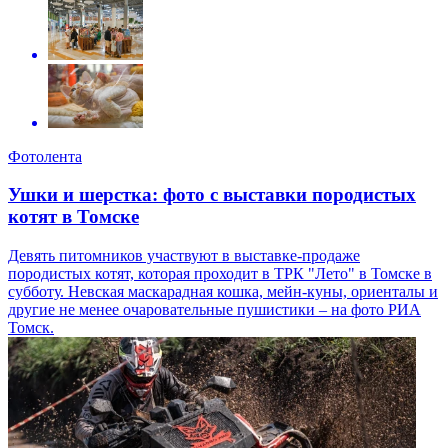
Фотолента
Ушки и шерстка: фото с выставки породистых
котят в Томске
Девять питомников участвуют в выставке-продаже
породистых котят, которая проходит в ТРК "Лето" в Томске в
субботу. Невская маскарадная кошка, мейн-куны, ориенталы и
другие не менее очаровательные пушистики – на фото РИА
Томск.