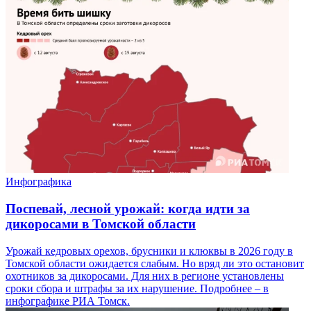
Инфографика
Поспевай, лесной урожай: когда идти за
дикоросами в Томской области
Урожай кедровых орехов, брусники и клюквы в 2026 году в
Томской области ожидается слабым. Но вряд ли это остановит
охотников за дикоросами. Для них в регионе установлены
сроки сбора и штрафы за их нарушение. Подробнее – в
инфографике РИА Томск.