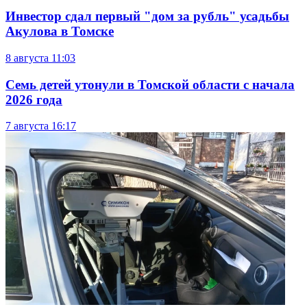
Инвестор сдал первый "дом за рубль" усадьбы
Акулова в Томске
8 августа
11:03
Семь детей утонули в Томской области с начала
2026 года
7 августа
16:17