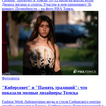
Сибири" проходит в Томске 10–12 июля на кортах возле
Дворца зрелищ и спорта. Участие в нем принимают 56
команд. Подробности – на фото РИА Томск.
Фотолента
"Киберсовет" и "Память традиций": что
показали модные дизайнеры Томска
Fashion Week Лаборатории моды и стиля Сибирского центра
дизайна проходит в Томске. Суббота стала Днем технологий в