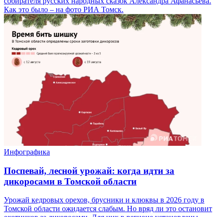
собирателя русских народных сказок Александра Афанасьева.
Как это было – на фото РИА Томск.
Инфографика
Поспевай, лесной урожай: когда идти за
дикоросами в Томской области
Урожай кедровых орехов, брусники и клюквы в 2026 году в
Томской области ожидается слабым. Но вряд ли это остановит