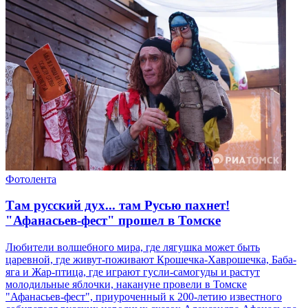
Фотолента
Там русский дух... там Русью пахнет!
"Афанасьев-фест" прошел в Томске
Любители волшебного мира, где лягушка может быть
царевной, где живут-поживают Крошечка-Хаврошечка, Баба-
яга и Жар-птица, где играют гусли-самогуды и растут
молодильные яблочки, накануне провели в Томске
"Афанасьев-фест", приуроченный к 200-летию известного