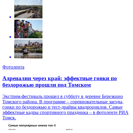
Фотолента
Адреналин через край: эффектные гонки по
бездорожью прошли под Томском
Экстрим-фестиваль прошел в субботу в деревне Березкино
Томского района. В программе – соревновательные заезды,
гонки по бездорожью и тест-драйвы квадроциклов. Самые
эффектные кадры спортивного праздника – в фотоленте РИА
Томск.