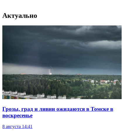
Актуально
Грозы, град и ливни ожидаются в Томске в
воскресенье
8 августа
14:41