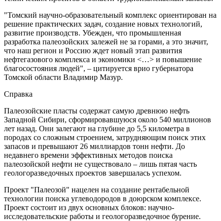
"Томский научно-образовательный комплекс ориентирован на
решение практических задач, создание новых технологий,
развитие производств. Убежден, что промышленная
разработка палеозойских залежей не за горами, а это значит,
что наш регион и Россию ждет новый этап развития
нефтегазового комплекса и экономики <…> и повышение
благосостояния людей", – цитируется врио губернатора
Томской области Владимир Мазур.
Справка
Палеозойские пласты содержат самую древнюю нефть
Западной Сибири, сформировавшуюся около 540 миллионов
лет назад. Они залегают на глубине до 5,5 километра в
породах со сложным строением, затрудняющим поиск этих
запасов и превышают 26 миллиардов тонн нефти. До
недавнего времени эффективных методов поиска
палеозойской нефти не существовало – лишь пятая часть
геологоразведочных проектов завершалась успехом.
Проект "Палеозой" нацелен на создание рентабельной
технологии поиска углеводородов в доюрском комплексе.
Проект состоит из двух основных блоков: научно-
исследовательские работы и геологоразведочное бурение.