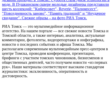
моде. В Пушкинском сквере молодые дизайнеры представили
шесть коллекций: "Киберсовет", Reverie, "Палимпсест",
"Повседневность заново", "Память традиций" и "Неудачное
свидание". Свежие образы – на фото РИА Томск.
РИА Томск — это мультимедийное информационное
агентство. На нашем портале — все свежие новости Томска и
Томской области, а также интервью, аналитика, актуальные
комментарии, фотоленты, видеорепортажи и инфографика,
новости о последних событиях и афиша Томска. Мы
располагаем современным мультимедийным пресс-центром в
центре Томска, проводим конференции, презентации,
брифинги с участием томских чиновников, бизнесменов и
общественных деятелей, часто получаем новости «из первых
рук». Наши материалы соответствуют высоким стандартам
журналистики: эксклюзивность, оперативность и
достоверность.