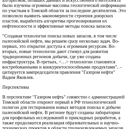
алгоритмов, больших данных и искусственного интеллекта
были изучены огромные массивы геологической информации
по участкам в Томской области за последние десятилетия. Это
позволило выявить закономерности строения доюрских
пластов, выработать алгоритмы прогнозирования их
нефтеносности и эффективные методы поиска запасов.
"Создавая технологии поиска новых запасов, в том числе
палеозойской нефти, мы решаем сразу несколько задач. Во-
первых, это открытие доступа к огромным ресурсам. Во-
вторых, новые технологии дают стимул для развития
традиционных регионов добычи, где уже создана
инфраструктура. В-третьих, <…> технологии становятся
востребованными и конкурентоспособными продуктами", –
цитируется зампредседателя правления "Газпром нефти"
Вадим Яковлев.
Перспективы
В перспективе "Газпром нефть" совместно с администрацией
Томской области откроют первый в РФ технологический
полигон для тестирования новых методов поиска и добычи
палеозойской нефти. В регионе будут созданы лаборатории
для профильных исследований и прикладных разработок, а
также продолжится реализация образовательных и научно-
технических проектов в области трудноизвлекаемых запасов.