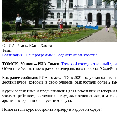
© РИА Томск. Юань Хаовэнь
Тема:
Реализация ТГУ программы "Содействие занятости"
ТОМСК, 30 июн – РИА Томск.
Томский государственный уни
Обучение бесплатное в рамках федерального проекта "Содейст
Как ранее сообщало РИА Томск, ТГУ в 2021 году стал одним из
десятки вузов, которые, в свою очередь, разработали более 2 
Курсы бесплатные и предназначены для нескольких категорий г
уходу за ребенком, состоящих в трудовых отношениях, и мам с
армии и вчерашних выпускников вуза.
Помогает ли курс построить карьеру в кадровой сфере?