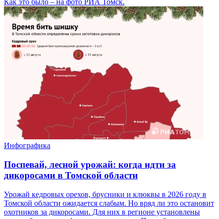
Как это было – на фото РИА Томск.
Инфографика
Поспевай, лесной урожай: когда идти за
дикоросами в Томской области
Урожай кедровых орехов, брусники и клюквы в 2026 году в
Томской области ожидается слабым. Но вряд ли это остановит
охотников за дикоросами. Для них в регионе установлены