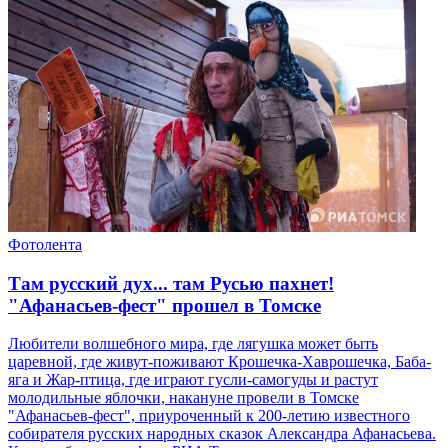
Фотолента
Там русский дух... там Русью пахнет!
"Афанасьев-фест" прошел в Томске
Любители волшебного мира, где лягушка может быть
царевной, где живут-поживают Крошечка-Хаврошечка, Баба-
яга и Жар-птица, где играют гусли-самогуды и растут
молодильные яблочки, накануне провели в Томске
"Афанасьев-фест", приуроченный к 200-летию известного
собирателя русских народных сказок Александра Афанасьева.