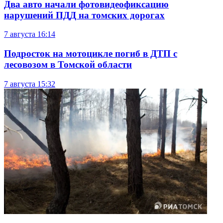
Два авто начали фотовидеофиксацию
нарушений ПДД на томских дорогах
7 августа
16:14
Подросток на мотоцикле погиб в ДТП с
лесовозом в Томской области
7 августа
15:32