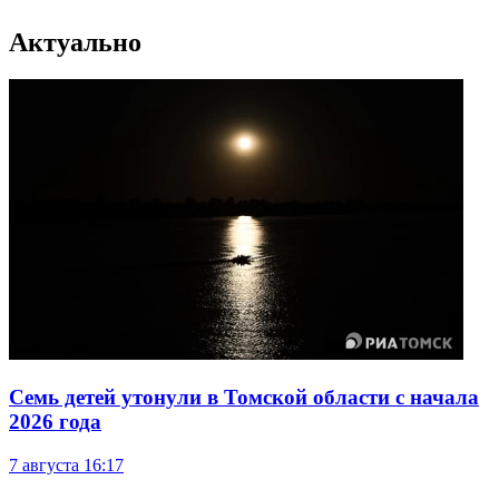
Актуально
Семь детей утонули в Томской области с начала
2026 года
7 августа
16:17