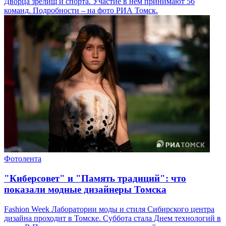
Дворца зрелищ и спорта. Участие в нем принимают 56
команд. Подробности – на фото РИА Томск.
Фотолента
"Киберсовет" и "Память традиций": что
показали модные дизайнеры Томска
Fashion Week Лаборатории моды и стиля Сибирского центра
дизайна проходит в Томске. Суббота стала Днем технологий в