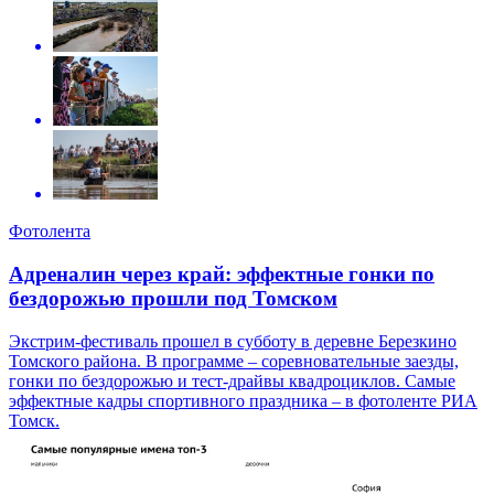
Фотолента
Адреналин через край: эффектные гонки по
бездорожью прошли под Томском
Экстрим-фестиваль прошел в субботу в деревне Березкино
Томского района. В программе – соревновательные заезды,
гонки по бездорожью и тест-драйвы квадроциклов. Самые
эффектные кадры спортивного праздника – в фотоленте РИА
Томск.