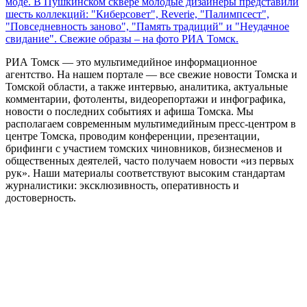
моде. В Пушкинском сквере молодые дизайнеры представили
шесть коллекций: "Киберсовет", Reverie, "Палимпсест",
"Повседневность заново", "Память традиций" и "Неудачное
свидание". Свежие образы – на фото РИА Томск.
РИА Томск — это мультимедийное информационное
агентство. На нашем портале — все свежие новости Томска и
Томской области, а также интервью, аналитика, актуальные
комментарии, фотоленты, видеорепортажи и инфографика,
новости о последних событиях и афиша Томска. Мы
располагаем современным мультимедийным пресс-центром в
центре Томска, проводим конференции, презентации,
брифинги с участием томских чиновников, бизнесменов и
общественных деятелей, часто получаем новости «из первых
рук». Наши материалы соответствуют высоким стандартам
журналистики: эксклюзивность, оперативность и
достоверность.