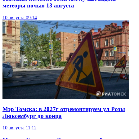
метеоры ночью 13 августа
10 августа
09:14
Мэр Томска: в 2027г отремонтируем ул Розы
Люксембург до конца
10 августа
11:12