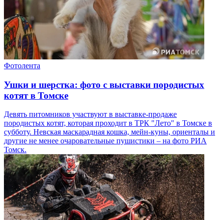
Фотолента
Ушки и шерстка: фото с выставки породистых
котят в Томске
Девять питомников участвуют в выставке-продаже
породистых котят, которая проходит в ТРК "Лето" в Томске в
субботу. Невская маскарадная кошка, мейн-куны, ориенталы и
другие не менее очаровательные пушистики – на фото РИА
Томск.