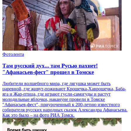
Фотолента
Там русский дух... там Русью пахнет!
"Афанасьев-фест" прошел в Томске
Любители волшебного мира, где лягушка может быть
царевной, где живут-поживают Крошечка-Хаврошечка, Баба-
яга и Жар-птица, где играют гусли-самогуды и растут
молодильные яблочки, накануне провели в Томске
"Афанасьев-фест", приуроченный к 200-летию известного
собирателя русских народных сказок Александра Афанасьева.
Как это было – на фото РИА Томск.