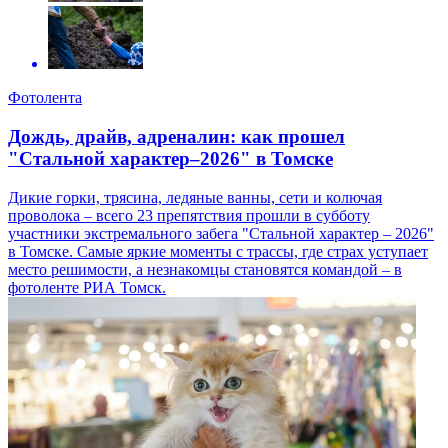
Фотолента
Дождь, драйв, адреналин: как прошел
"Стальной характер–2026" в Томске
Дикие горки, трясина, ледяные ванны, сети и колючая
проволока – всего 23 препятствия прошли в субботу
участники экстремального забега "Стальной характер – 2026"
в Томске. Самые яркие моменты с трассы, где страх уступает
место решимости, а незнакомцы становятся командой – в
фотоленте РИА Томск.