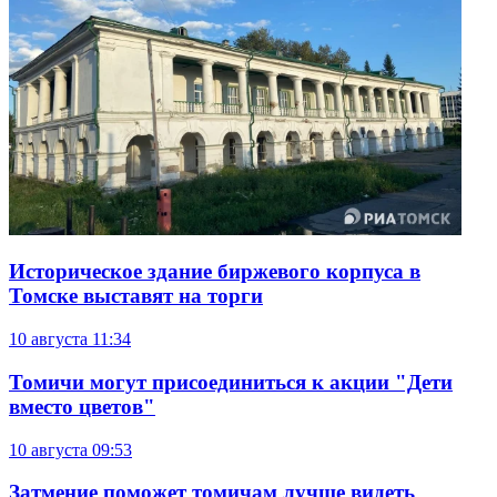
Историческое здание биржевого корпуса в
Томске выставят на торги
10 августа
11:34
Томичи могут присоединиться к акции "Дети
вместо цветов"
10 августа
09:53
Затмение поможет томичам лучше видеть