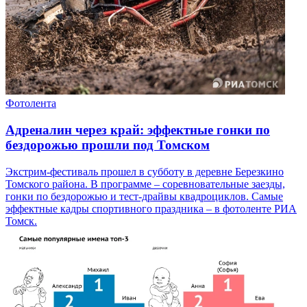
Фотолента
Адреналин через край: эффектные гонки по
бездорожью прошли под Томском
Экстрим-фестиваль прошел в субботу в деревне Березкино
Томского района. В программе – соревновательные заезды,
гонки по бездорожью и тест-драйвы квадроциклов. Самые
эффектные кадры спортивного праздника – в фотоленте РИА
Томск.