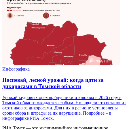
Инфографика
Поспевай, лесной урожай: когда идти за
дикоросами в Томской области
Урожай кедровых орехов, брусники и клюквы в 2026 году в
Томской области ожидается слабым. Но вряд ли это остановит
охотников за дикоросами. Для них в регионе установлены
сроки сбора и штрафы за их нарушение. Подробнее – в
инфографике РИА Томск.
РИА Томск — это мультимедийное информационное