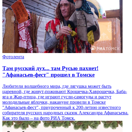
Фотолента
Там русский дух... там Русью пахнет!
"Афанасьев-фест" прошел в Томске
Любители волшебного мира, где лягушка может быть
царевной, где живут-поживают Крошечка-Хаврошечка, Баба-
яга и Жар-птица, где играют гусли-самогуды и растут
молодильные яблочки, накануне провели в Томске
"Афанасьев-фест", приуроченный к 200-летию известного
собирателя русских народных сказок Александра Афанасьева.
Как это было – на фото РИА Томск.