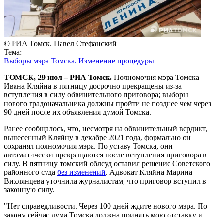
© РИА Томск. Павел Стефанский
Тема:
Выборы мэра Томска. Изменение процедуры
ТОМСК, 29 июл – РИА Томск.
Полномочия мэра Томска
Ивана Кляйна в пятницу досрочно прекращены из-за
вступления в силу обвинительного приговора; выборы
нового градоначальника должны пройти не позднее чем через
90 дней после их объявления думой Томска.
Ранее сообщалось, что, несмотря на обвинительный вердикт,
вынесенный Кляйну в декабре 2021 года, формально он
сохранял полномочия мэра. По уставу Томска, они
автоматически прекращаются после вступления приговора в
силу. В пятницу томский облсуд оставил решение Советского
районного суда
без изменений
. Адвокат Кляйна Марина
Вихлянцева уточнила журналистам, что приговор вступил в
законную силу.
"Нет справедливости. Через 100 дней ждите нового мэра. По
закону сейчас дума Томска должна принять мою отставку и