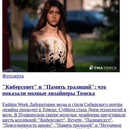
Фотолента
"Киберсовет" и "Память традиций": что
показали модные дизайнеры Томска
Fashion Week Лаборатории моды и стиля Сибирского центра
дизайна проходит в Томске. Суббота стала Днем технологий в
моде. В Пушкинском сквере молодые дизайнеры представили
шесть коллекций: "Киберсовет", Reverie, "Палимпсест",
"Повседневность заново", "Память традиций" и "Неудачное