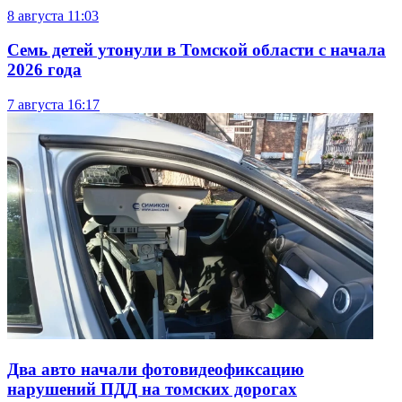
8 августа
11:03
Семь детей утонули в Томской области с начала
2026 года
7 августа
16:17
Два авто начали фотовидеофиксацию
нарушений ПДД на томских дорогах