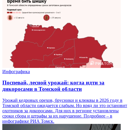
Инфографика
Поспевай, лесной урожай: когда идти за
дикоросами в Томской области
Урожай кедровых орехов, брусники и клюквы в 2026 году в
Томской области ожидается слабым. Но вряд ли это остановит
охотников за дикоросами. Для них в регионе установлены
сроки сбора и штрафы за их нарушение. Подробнее – в
инфографике РИА Томск.