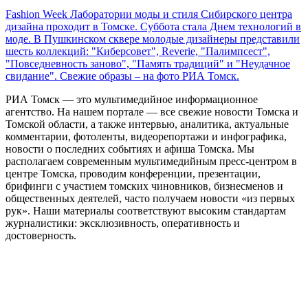
Fashion Week Лаборатории моды и стиля Сибирского центра
дизайна проходит в Томске. Суббота стала Днем технологий в
моде. В Пушкинском сквере молодые дизайнеры представили
шесть коллекций: "Киберсовет", Reverie, "Палимпсест",
"Повседневность заново", "Память традиций" и "Неудачное
свидание". Свежие образы – на фото РИА Томск.
РИА Томск — это мультимедийное информационное
агентство. На нашем портале — все свежие новости Томска и
Томской области, а также интервью, аналитика, актуальные
комментарии, фотоленты, видеорепортажи и инфографика,
новости о последних событиях и афиша Томска. Мы
располагаем современным мультимедийным пресс-центром в
центре Томска, проводим конференции, презентации,
брифинги с участием томских чиновников, бизнесменов и
общественных деятелей, часто получаем новости «из первых
рук». Наши материалы соответствуют высоким стандартам
журналистики: эксклюзивность, оперативность и
достоверность.