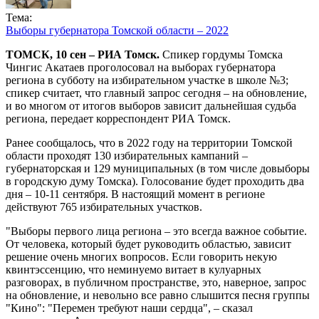
Тема:
Выборы губернатора Томской области – 2022
ТОМСК, 10 сен – РИА Томск.
Спикер гордумы Томска
Чингис Акатаев проголосовал на выборах губернатора
региона в субботу на избирательном участке в школе №3;
спикер считает, что главный запрос сегодня – на обновление,
и во многом от итогов выборов зависит дальнейшая судьба
региона, передает корреспондент РИА Томск.
Ранее сообщалось, что в 2022 году на территории Томской
области проходят 130 избирательных кампаний –
губернаторская и 129 муниципальных (в том числе довыборы
в городскую думу Томска). Голосование будет проходить два
дня – 10-11 сентября. В настоящий момент в регионе
действуют 765 избирательных участков.
"Выборы первого лица региона – это всегда важное событие.
От человека, который будет руководить областью, зависит
решение очень многих вопросов. Если говорить некую
квинтэссенцию, что неминуемо витает в кулуарных
разговорах, в публичном пространстве, это, наверное, запрос
на обновление, и невольно все равно слышится песня группы
"Кино": "Перемен требуют наши сердца", – сказал