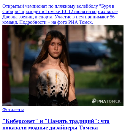
Открытый чемпионат по пляжному волейболу "Буря в
Сибири" проходит в Томске 10–12 июля на кортах возле
Дворца зрелищ и спорта. Участие в нем принимают 56
команд. Подробности – на фото РИА Томск.
Фотолента
"Киберсовет" и "Память традиций": что
показали модные дизайнеры Томска