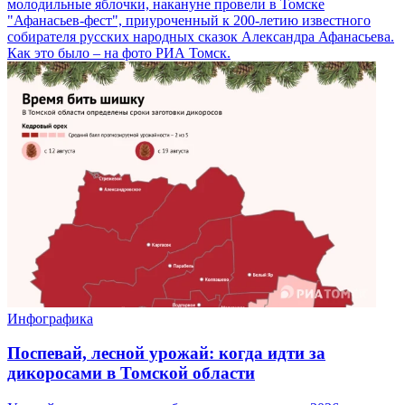
молодильные яблочки, накануне провели в Томске
"Афанасьев-фест", приуроченный к 200-летию известного
собирателя русских народных сказок Александра Афанасьева.
Как это было – на фото РИА Томск.
Инфографика
Поспевай, лесной урожай: когда идти за
дикоросами в Томской области