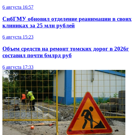
6 августа
16:57
СибГМУ обновил отделение реанимации в своих
клиниках за 25 млн рублей
6 августа
15:23
Объем средств на ремонт томских дорог в 2026г
составил почти 6млрд руб
6 августа
17:33