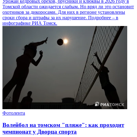
Урожай кедровых орехов, брусники и клюквы в 2026 году в
Томской области ожидается слабым. Но вряд ли это остановит
охотников за дикоросами. Для них в регионе установлены
сроки сбора и штрафы за их нарушение. Подробнее – в
инфографике РИА Томск.
Фотолента
Волейбол на томском "пляже": как проходит
чемпионат у Дворца спорта