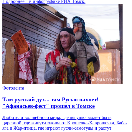
Подробнее – в инфографике РИА Томск.
Фотолента
Там русский дух... там Русью пахнет!
"Афанасьев-фест" прошел в Томске
Любители волшебного мира, где лягушка может быть
царевной, где живут-поживают Крошечка-Хаврошечка, Баба-
яга и Жар-птица, где играют гусли-самогуды и растут