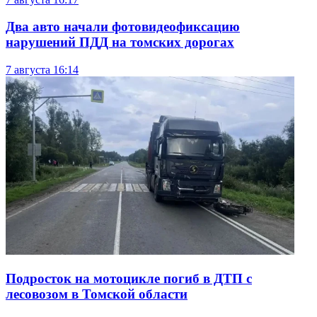
Два авто начали фотовидеофиксацию
нарушений ПДД на томских дорогах
7 августа
16:14
Подросток на мотоцикле погиб в ДТП с
лесовозом в Томской области