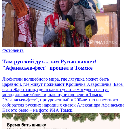
Фотолента
Там русский дух... там Русью пахнет!
"Афанасьев-фест" прошел в Томске
Любители волшебного мира, где лягушка может быть
царевной, где живут-поживают Крошечка-Хаврошечка, Баба-
яга и Жар-птица, где играют гусли-самогуды и растут
молодильные яблочки, накануне провели в Томске
"Афанасьев-фест", приуроченный к 200-летию известного
собирателя русских народных сказок Александра Афанасьева.
Как это было – на фото РИА Томск.