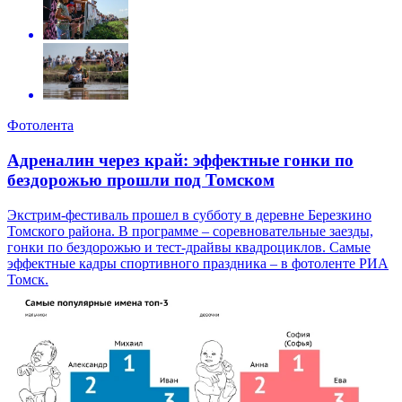
Фотолента
Адреналин через край: эффектные гонки по
бездорожью прошли под Томском
Экстрим-фестиваль прошел в субботу в деревне Березкино
Томского района. В программе – соревновательные заезды,
гонки по бездорожью и тест-драйвы квадроциклов. Самые
эффектные кадры спортивного праздника – в фотоленте РИА
Томск.