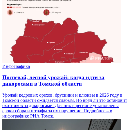
Инфографика
Поспевай, лесной урожай: когда идти за
дикоросами в Томской области
Урожай кедровых орехов, брусники и клюквы в 2026 году в
Томской области ожидается слабым. Но вряд ли это остановит
охотников за дикоросами. Для них в регионе установлены
сроки сбора и штрафы за их нарушение. Подробнее – в
инфографике РИА Томск.