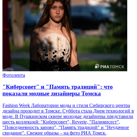
Фотолента
"Киберсовет" и "Память традиций": что
показали модные дизайнеры Томска
Fashion Week Лаборатории моды и стиля Сибирского центра
дизайна проходит в Томске. Суббота стала Днем технологий в
моде. В Пушкинском сквере молодые дизайнеры представили
шесть коллекций: "Киберсовет", Reverie, "Палимпсест",
"Повседневность заново", "Память традиций" и "Неудачное
свидание". Свежие образы – на фото РИА Томск.