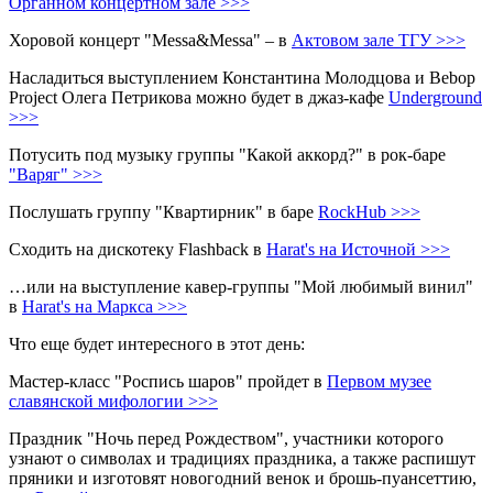
Органном концертном зале >>>
Хоровой концерт "Messa&Messa" – в
Актовом зале ТГУ >>>
Насладиться выступлением Константина Молодцова и Bebop
Project Олега Петрикова можно будет в джаз-кафе
Underground
>>>
Потусить под музыку группы "Какой аккорд?" в рок-баре
"Варяг" >>>
Послушать группу "Квартирник" в баре
RockHub >>>
Сходить на дискотеку Flashback в
Harat's на Источной >>>
…или на выступление кавер-группы "Мой любимый винил"
в
Harat's на Маркса >>>
Что еще будет интересного в этот день:
Мастер-класс "Роспись шаров" пройдет в
Первом музее
славянской мифологии >>>
Праздник "Ночь перед Рождеством", участники которого
узнают о символах и традициях праздника, а также распишут
пряники и изготовят новогодний венок и брошь-пуансеттию,