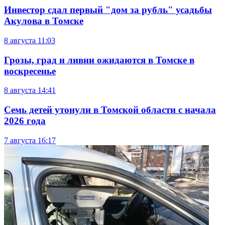
Инвестор сдал первый "дом за рубль" усадьбы
Акулова в Томске
8 августа
11:03
Грозы, град и ливни ожидаются в Томске в
воскресенье
8 августа
14:41
Семь детей утонули в Томской области с начала
2026 года
7 августа
16:17