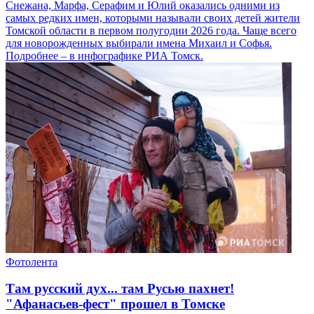
Снежана, Марфа, Серафим и Юлий оказались одними из
самых редких имен, которыми называли своих детей жители
Томской области в первом полугодии 2026 года. Чаще всего
для новорожденных выбирали имена Михаил и Софья.
Подробнее – в инфографике РИА Томск.
Фотолента
Там русский дух... там Русью пахнет!
"Афанасьев-фест" прошел в Томске