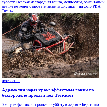
субботу. Невская маскарадная кошка, мейн-куны, ориенталы и
другие не менее очаровательные пушистики – на фото РИА
Томск.
Фотолента
Адреналин через край: эффектные гонки по
бездорожью прошли под Томском
Экстрим-фестиваль прошел в субботу в деревне Березкино