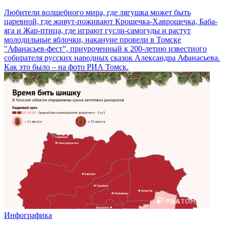
Любители волшебного мира, где лягушка может быть
царевной, где живут-поживают Крошечка-Хаврошечка, Баба-
яга и Жар-птица, где играют гусли-самогуды и растут
молодильные яблочки, накануне провели в Томске
"Афанасьев-фест", приуроченный к 200-летию известного
собирателя русских народных сказок Александра Афанасьева.
Как это было – на фото РИА Томск.
Инфографика