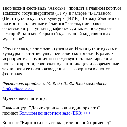
Творческий фестиваль "Авоська" пройдет в главном корпусе
Томского госуниверситета (ТГУ), в галерее "В Главном"
(Института искусств и культуры (ИИК), 3 этаж). Участники
посетят выставочные и "чайные" столы, поиграют в
советские игры, увидят диафильмы, а также послушают
лекторий на тему "Скрытый культурный код советских
мультиков".
"Фестиваль организован студентами Института искусств и
культуры в эстетике ушедшей советской эпохи. В рамках
мероприятия гармонично соседствуют старые тарелки и
новые открытки, советская мультипликация и современные
технологии ее воспроизведения", – говорится в анонсе
фестиваля.
Фестиваль пройдет с 14.00 до 19.30. Вход свободный.
Подробнее >>>
Музыкальная пятница:
Гала-концерт "Девять дирижеров и один оркестр"
пройдет
Большом концертном зале (БКЗ) >>>
Концерт "Картинки с выставки, или ночной променад" – в