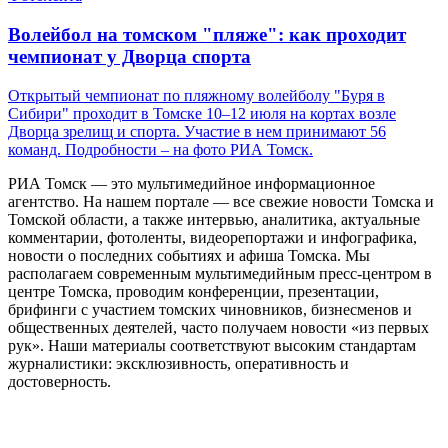
Волейбол на томском "пляже": как проходит
чемпионат у Дворца спорта
Открытый чемпионат по пляжному волейболу "Буря в
Сибири" проходит в Томске 10–12 июля на кортах возле
Дворца зрелищ и спорта. Участие в нем принимают 56
команд. Подробности – на фото РИА Томск.
РИА Томск — это мультимедийное информационное
агентство. На нашем портале — все свежие новости Томска и
Томской области, а также интервью, аналитика, актуальные
комментарии, фотоленты, видеорепортажи и инфографика,
новости о последних событиях и афиша Томска. Мы
располагаем современным мультимедийным пресс-центром в
центре Томска, проводим конференции, презентации,
брифинги с участием томских чиновников, бизнесменов и
общественных деятелей, часто получаем новости «из первых
рук». Наши материалы соответствуют высоким стандартам
журналистики: эксклюзивность, оперативность и
достоверность.