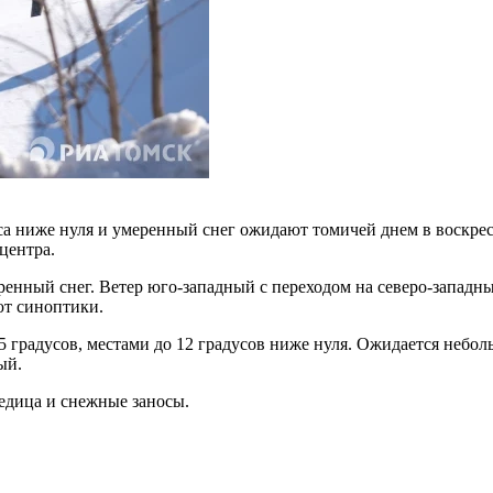
са ниже нуля и умеренный снег ожидают томичей днем в воскре
центра.
ренный снег. Ветер юго-западный с переходом на северо-западны
ют синоптики.
5 градусов, местами до 12 градусов ниже нуля. Ожидается небол
ый.
ледица и снежные заносы.