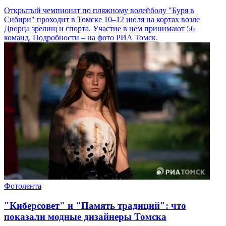
Открытый чемпионат по пляжному волейболу "Буря в
Сибири" проходит в Томске 10–12 июля на кортах возле
Дворца зрелищ и спорта. Участие в нем принимают 56
команд. Подробности – на фото РИА Томск.
Фотолента
"Киберсовет" и "Память традиций": что
показали модные дизайнеры Томска