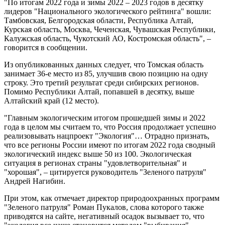
"По итогам 2022 года и зимы 2022 – 2023 годов в десятку
лидеров "Национального экологического рейтинга" вошли:
Тамбовская, Белгородская области, Республика Алтай,
Курская область, Москва, Чеченская, Чувашская Республики,
Калужская область, Чукотский АО, Костромская область", –
говорится в сообщении.
Из опубликованных данных следует, что Томская область
занимает 36-е место из 85, улучшив свою позицию на одну
строку. Это третий результат среди сибирских регионов.
Помимо Республики Алтай, попавшей в десятку, выше
Алтайский край (12 место).
"Главным экологическим итогом прошедшей зимы и 2022
года в целом мы считаем то, что Россия продолжает успешно
реализовывать нацпроект "Экология"… Отрадно признать,
что все регионы России имеют по итогам 2022 года сводный
экологический индекс выше 50 из 100. Экологическая
ситуация в регионах страны "удовлетворительная" и
"хорошая", – цитируется руководитель "Зеленого патруля"
Андрей Нагибин.
При этом, как отмечает директор природоохранных программ
"Зеленого патруля" Роман Пукалов, слова которого также
приводятся на сайте, негативный осадок вызывает то, что