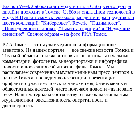
Fashion Week Лаборатории моды и стиля Сибирского центра
дизайна проходит в Томске. Суббота стала Днем технологий в
моде. В Пушкинском сквере молодые дизайнеры представили
шесть коллекций: "Киберсовет", Reverie, "Палимпсест",
"Повседневность заново", "Память традиций" и "Неудачное
свидание". Свежие образы – на фото РИА Томск.
РИА Томск — это мультимедийное информационное
агентство. На нашем портале — все свежие новости Томска и
Томской области, а также интервью, аналитика, актуальные
комментарии, фотоленты, видеорепортажи и инфографика,
новости о последних событиях и афиша Томска. Мы
располагаем современным мультимедийным пресс-центром в
центре Томска, проводим конференции, презентации,
брифинги с участием томских чиновников, бизнесменов и
общественных деятелей, часто получаем новости «из первых
рук». Наши материалы соответствуют высоким стандартам
журналистики: эксклюзивность, оперативность и
достоверность.