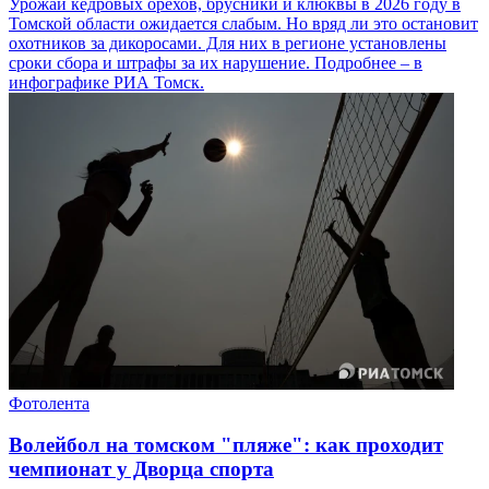
Урожай кедровых орехов, брусники и клюквы в 2026 году в
Томской области ожидается слабым. Но вряд ли это остановит
охотников за дикоросами. Для них в регионе установлены
сроки сбора и штрафы за их нарушение. Подробнее – в
инфографике РИА Томск.
Фотолента
Волейбол на томском "пляже": как проходит
чемпионат у Дворца спорта