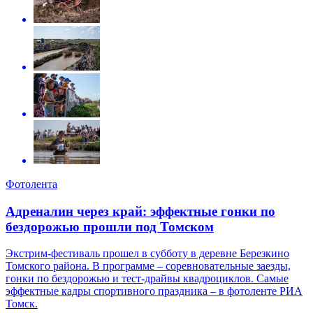
Фотолента
Адреналин через край: эффектные гонки по
бездорожью прошли под Томском
Экстрим-фестиваль прошел в субботу в деревне Березкино
Томского района. В программе – соревновательные заезды,
гонки по бездорожью и тест-драйвы квадроциклов. Самые
эффектные кадры спортивного праздника – в фотоленте РИА
Томск.