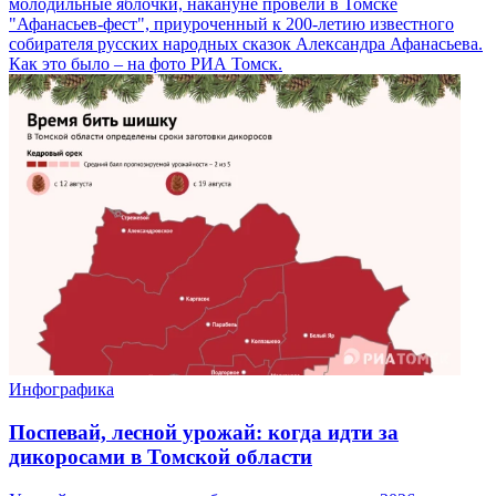
молодильные яблочки, накануне провели в Томске
"Афанасьев-фест", приуроченный к 200-летию известного
собирателя русских народных сказок Александра Афанасьева.
Как это было – на фото РИА Томск.
Инфографика
Поспевай, лесной урожай: когда идти за
дикоросами в Томской области