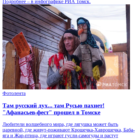
Подробнее – в инфографике РИА Томск.
Фотолента
Там русский дух... там Русью пахнет!
"Афанасьев-фест" прошел в Томске
Любители волшебного мира, где лягушка может быть
царевной, где живут-поживают Крошечка-Хаврошечка, Баба-
яга и Жар-птица, где играют гусли-самогуды и растут