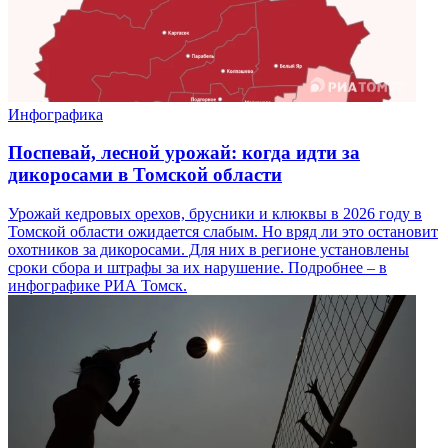
Инфографика
Поспевай, лесной урожай: когда идти за
дикоросами в Томской области
Урожай кедровых орехов, брусники и клюквы в 2026 году в
Томской области ожидается слабым. Но вряд ли это остановит
охотников за дикоросами. Для них в регионе установлены
сроки сбора и штрафы за их нарушение. Подробнее – в
инфографике РИА Томск.