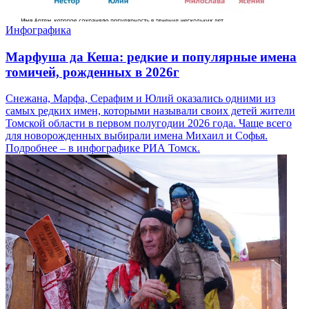
Инфографика
Марфуша да Кеша: редкие и популярные имена
томичей, рожденных в 2026г
Снежана, Марфа, Серафим и Юлий оказались одними из
самых редких имен, которыми называли своих детей жители
Томской области в первом полугодии 2026 года. Чаще всего
для новорожденных выбирали имена Михаил и Софья.
Подробнее – в инфографике РИА Томск.