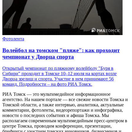
Фотолента
Волейбол на томском "пляже": как проходит
чемпионат у Дворца спорта
Открытый чемпионат по пляжному волейболу "Буря в
Сибири" проходит в Томске 10–12 июля на кортах возле
Дворца зрелищ и спорта. Участие в нем принимают 56
команд. Подробности – на фото РИА Томск.
РИА Томск — это мультимедийное информационное
агентство. На нашем портале — все свежие новости Томска и
Томской области, а также интервью, аналитика, актуальные
комментарии, фотоленты, видеорепортажи и инфографика,
новости о последних событиях и афиша Томска. Мы
располагаем современным мультимедийным пресс-центром в
центре Томска, проводим конференции, презентации,
брифинги с участием томских чиновников, бизнесменов и