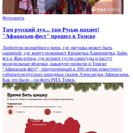
Фотолента
Там русский дух... там Русью пахнет!
"Афанасьев-фест" прошел в Томске
Любители волшебного мира, где лягушка может быть
царевной, где живут-поживают Крошечка-Хаврошечка, Баба-
яга и Жар-птица, где играют гусли-самогуды и растут
молодильные яблочки, накануне провели в Томске
"Афанасьев-фест", приуроченный к 200-летию известного
собирателя русских народных сказок Александра Афанасьева.
Как это было – на фото РИА Томск.