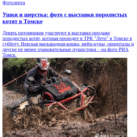
Фотолента
Ушки и шерстка: фото с выставки породистых
котят в Томске
Девять питомников участвуют в выставке-продаже
породистых котят, которая проходит в ТРК "Лето" в Томске в
субботу. Невская маскарадная кошка, мейн-куны, ориенталы и
другие не менее очаровательные пушистики – на фото РИА
Томск.