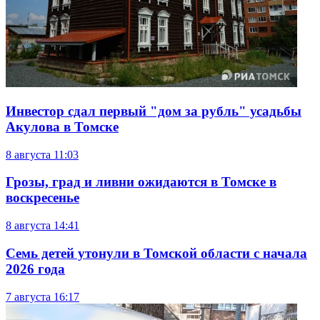
Инвестор сдал первый "дом за рубль" усадьбы
Акулова в Томске
8 августа
11:03
Грозы, град и ливни ожидаются в Томске в
воскресенье
8 августа
14:41
Семь детей утонули в Томской области с начала
2026 года
7 августа
16:17