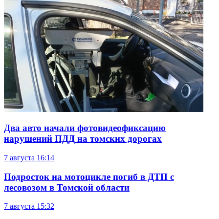
Два авто начали фотовидеофиксацию
нарушений ПДД на томских дорогах
7 августа
16:14
Подросток на мотоцикле погиб в ДТП с
лесовозом в Томской области
7 августа
15:32