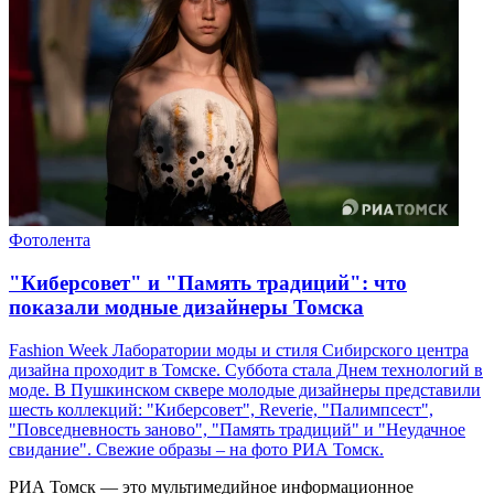
Фотолента
"Киберсовет" и "Память традиций": что
показали модные дизайнеры Томска
Fashion Week Лаборатории моды и стиля Сибирского центра
дизайна проходит в Томске. Суббота стала Днем технологий в
моде. В Пушкинском сквере молодые дизайнеры представили
шесть коллекций: "Киберсовет", Reverie, "Палимпсест",
"Повседневность заново", "Память традиций" и "Неудачное
свидание". Свежие образы – на фото РИА Томск.
РИА Томск — это мультимедийное информационное