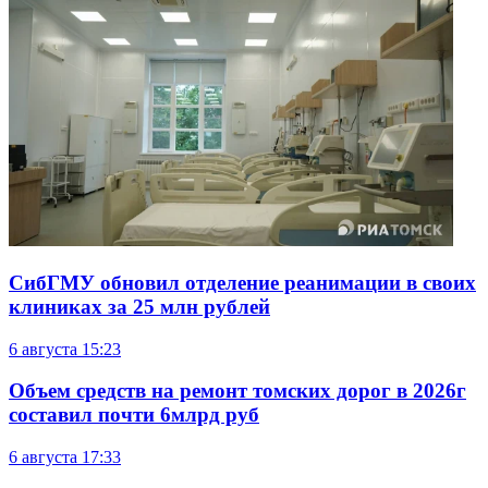
СибГМУ обновил отделение реанимации в своих
клиниках за 25 млн рублей
6 августа
15:23
Объем средств на ремонт томских дорог в 2026г
составил почти 6млрд руб
6 августа
17:33