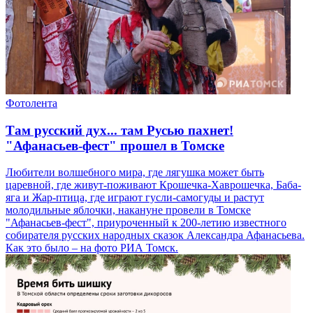
Фотолента
Там русский дух... там Русью пахнет!
"Афанасьев-фест" прошел в Томске
Любители волшебного мира, где лягушка может быть
царевной, где живут-поживают Крошечка-Хаврошечка, Баба-
яга и Жар-птица, где играют гусли-самогуды и растут
молодильные яблочки, накануне провели в Томске
"Афанасьев-фест", приуроченный к 200-летию известного
собирателя русских народных сказок Александра Афанасьева.
Как это было – на фото РИА Томск.