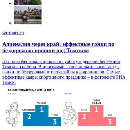
Фотолента
Адреналин через край: эффектные гонки по
бездорожью прошли под Томском
Экстрим-фестиваль прошел в субботу в деревне Березкино
Томского района. В программе – соревновательные заезды,
гонки по бездорожью и тест-драйвы квадроциклов. Самые
эффектные кадры спортивного праздника – в фотоленте РИА
Томск.