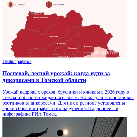
Инфографика
Поспевай, лесной урожай: когда идти за
дикоросами в Томской области
Урожай кедровых орехов, брусники и клюквы в 2026 году в
Томской области ожидается слабым. Но вряд ли это остановит
охотников за дикоросами. Для них в регионе установлены
сроки сбора и штрафы за их нарушение. Подробнее – в
инфографике РИА Томск.