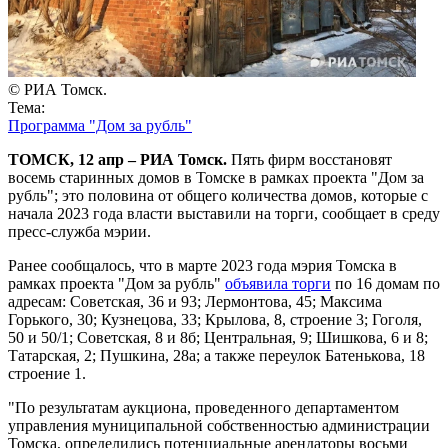
© РИА Томск.
Тема:
Программа "Дом за рубль"
ТОМСК, 12 апр – РИА Томск.
Пять фирм восстановят
восемь старинных домов в Томске в рамках проекта "Дом за
рубль"; это половина от общего количества домов, которые с
начала 2023 года власти выставили на торги, сообщает в среду
пресс-служба мэрии.
Ранее сообщалось, что в марте 2023 года мэрия Томска в
рамках проекта "Дом за рубль"
объявила торги
по 16 домам по
адресам: Советская, 36 и 93; Лермонтова, 45; Максима
Горького, 30; Кузнецова, 33; Крылова, 8, строение 3; Гоголя,
50 и 50/1; Советская, 8 и 8б; Центральная, 9; Шишкова, 6 и 8;
Татарская, 2; Пушкина, 28а; а также переулок Батенькова, 18
строение 1.
"По результатам аукциона, проведенного департаментом
управления муниципальной собственностью администрации
Томска, определились потенциальные арендаторы восьми