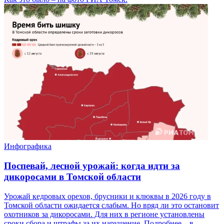
Инфографика
Поспевай, лесной урожай: когда идти за
дикоросами в Томской области
Урожай кедровых орехов, брусники и клюквы в 2026 году в
Томской области ожидается слабым. Но вряд ли это остановит
охотников за дикоросами. Для них в регионе установлены
сроки сбора и штрафы за их нарушение. Подробнее – в