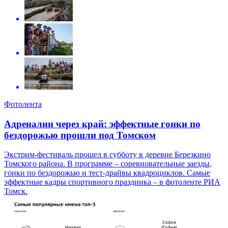
Фотолента
Адреналин через край: эффектные гонки по
бездорожью прошли под Томском
Экстрим-фестиваль прошел в субботу в деревне Березкино
Томского района. В программе – соревновательные заезды,
гонки по бездорожью и тест-драйвы квадроциклов. Самые
эффектные кадры спортивного праздника – в фотоленте РИА
Томск.