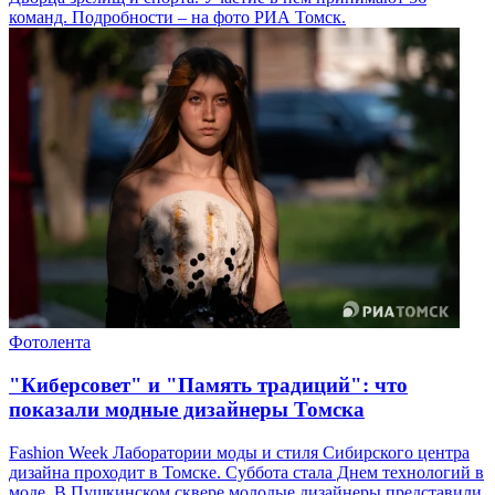
команд. Подробности – на фото РИА Томск.
Фотолента
"Киберсовет" и "Память традиций": что
показали модные дизайнеры Томска
Fashion Week Лаборатории моды и стиля Сибирского центра
дизайна проходит в Томске. Суббота стала Днем технологий в
моде. В Пушкинском сквере молодые дизайнеры представили