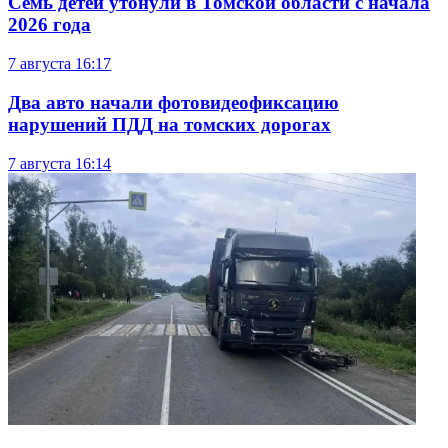
Семь детей утонули в Томской области с начала
2026 года
7 августа
16:17
Два авто начали фотовидеофиксацию
нарушений ПДД на томских дорогах
7 августа
16:14