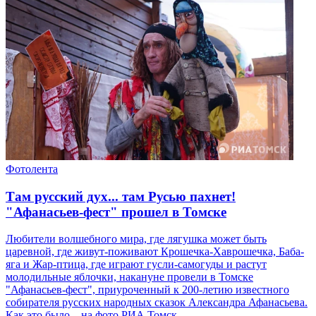
Фотолента
Там русский дух... там Русью пахнет!
"Афанасьев-фест" прошел в Томске
Любители волшебного мира, где лягушка может быть
царевной, где живут-поживают Крошечка-Хаврошечка, Баба-
яга и Жар-птица, где играют гусли-самогуды и растут
молодильные яблочки, накануне провели в Томске
"Афанасьев-фест", приуроченный к 200-летию известного
собирателя русских народных сказок Александра Афанасьева.
Как это было – на фото РИА Томск.