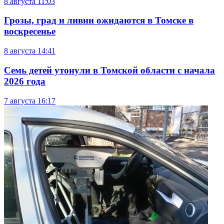
8 августа
11:03
Грозы, град и ливни ожидаются в Томске в
воскресенье
8 августа
14:41
Семь детей утонули в Томской области с начала
2026 года
7 августа
16:17