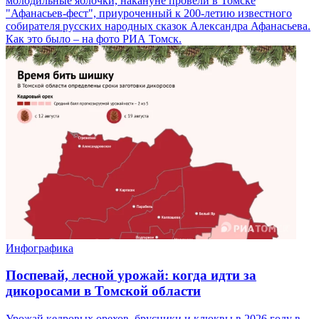
молодильные яблочки, накануне провели в Томске
"Афанасьев-фест", приуроченный к 200-летию известного
собирателя русских народных сказок Александра Афанасьева.
Как это было – на фото РИА Томск.
Инфографика
Поспевай, лесной урожай: когда идти за
дикоросами в Томской области
Урожай кедровых орехов, брусники и клюквы в 2026 году в