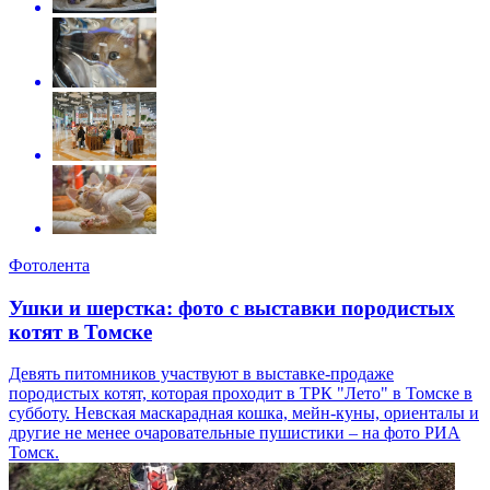
Фотолента
Ушки и шерстка: фото с выставки породистых
котят в Томске
Девять питомников участвуют в выставке-продаже
породистых котят, которая проходит в ТРК "Лето" в Томске в
субботу. Невская маскарадная кошка, мейн-куны, ориенталы и
другие не менее очаровательные пушистики – на фото РИА
Томск.