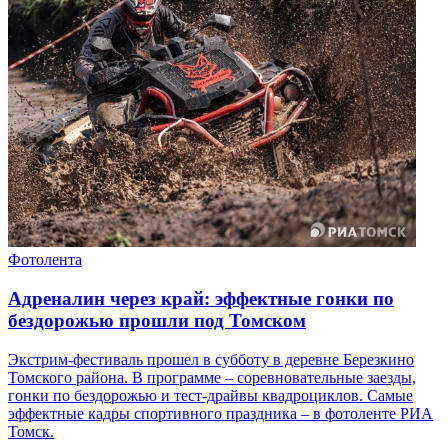
Фотолента
Адреналин через край: эффектные гонки по
бездорожью прошли под Томском
Экстрим-фестиваль прошел в субботу в деревне Березкино
Томского района. В программе – соревновательные заезды,
гонки по бездорожью и тест-драйвы квадроциклов. Самые
эффектные кадры спортивного праздника – в фотоленте РИА
Томск.