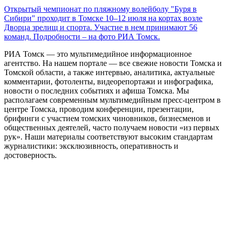
Открытый чемпионат по пляжному волейболу "Буря в
Сибири" проходит в Томске 10–12 июля на кортах возле
Дворца зрелищ и спорта. Участие в нем принимают 56
команд. Подробности – на фото РИА Томск.
РИА Томск — это мультимедийное информационное
агентство. На нашем портале — все свежие новости Томска и
Томской области, а также интервью, аналитика, актуальные
комментарии, фотоленты, видеорепортажи и инфографика,
новости о последних событиях и афиша Томска. Мы
располагаем современным мультимедийным пресс-центром в
центре Томска, проводим конференции, презентации,
брифинги с участием томских чиновников, бизнесменов и
общественных деятелей, часто получаем новости «из первых
рук». Наши материалы соответствуют высоким стандартам
журналистики: эксклюзивность, оперативность и
достоверность.