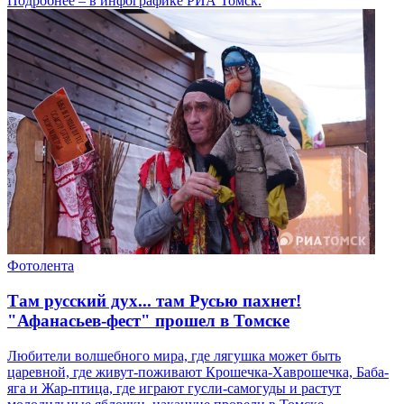
Подробнее – в инфографике РИА Томск.
Фотолента
Там русский дух... там Русью пахнет!
"Афанасьев-фест" прошел в Томске
Любители волшебного мира, где лягушка может быть
царевной, где живут-поживают Крошечка-Хаврошечка, Баба-
яга и Жар-птица, где играют гусли-самогуды и растут