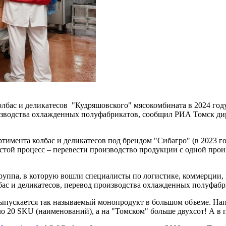
лбас и деликатесов "Кудряшовского" мясокомбината в 2024 году
зводства охлажденных полуфабрикатов, сообщил РИА Томск дире
ртимента колбас и деликатесов под брендом "Сибагро" (в 2023 
стой процесс – перевести производство продукции с одной прои
группа, в которую вошли специалисты по логистике, коммерции, 
бас и деликатесов, перевод производства охлажденных полуфабр
ыпускается так называемый монопродукт в большом объеме. Нап
ло 20 SKU (наименований), а на "Томском" больше двухсот! А в 