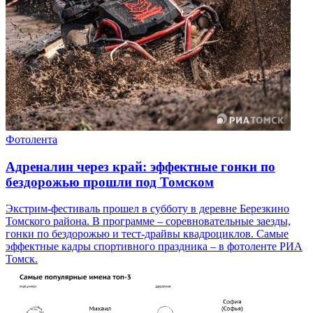
Фотолента
Адреналин через край: эффектные гонки по
бездорожью прошли под Томском
Экстрим-фестиваль прошел в субботу в деревне Березкино
Томского района. В программе – соревновательные заезды,
гонки по бездорожью и тест-драйвы квадроциклов. Самые
эффектные кадры спортивного праздника – в фотоленте РИА
Томск.