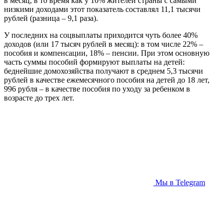
в месяц, в то время как у 10% жителей страны с самыми
низкими доходами этот показатель составлял 11,1 тысячи
рублей (разница – 9,1 раза).
У последних на соцвыплаты приходится чуть более 40%
доходов (или 17 тысяч рублей в месяц): в том числе 22% –
пособия и компенсации, 18% – пенсии. При этом основную
часть суммы пособий формируют выплаты на детей:
беднейшие домохозяйства получают в среднем 5,3 тысячи
рублей в качестве ежемесячного пособия на детей до 18 лет,
996 рубля – в качестве пособия по уходу за ребенком в
возрасте до трех лет.
Мы в Telegram