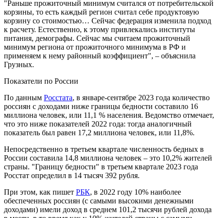
"Раньше прожиточный минимум считался от потребительской
корзины, то есть каждый регион считал себе продуктовую
корзину со стоимостью… Сейчас федерация изменила подход
к расчету. Естественно, к этому привлекались институты
питания, демографы. Сейчас мы считаем прожиточный
минимум региона от прожиточного минимума в РФ и
применяем к нему районный коэффициент", – объяснила
Грузных.
Показатели по России
По данным
Росстата
, в январе-сентябре 2023 года количество
россиян с доходами ниже границы бедности составило 16
миллиона человек, или 11,1 % населения. Ведомство отмечает,
что это ниже показателей 2022 года: тогда аналогичный
показатель был равен 17,2 миллиона человек, или 11,8%.
Непосредственно в третьем квартале численность бедных в
России составила 14,8 миллиона человек – это 10,2% жителей
страны. "Границу бедности" в третьем квартале 2023 года
Росстат определил в 14 тысяч 392 рубля.
При этом, как пишет
РБК
, в 2022 году 10% наиболее
обеспеченных россиян (с самыми высокими денежными
доходами) имели доход в среднем 101,2 тысячи рублей дохода