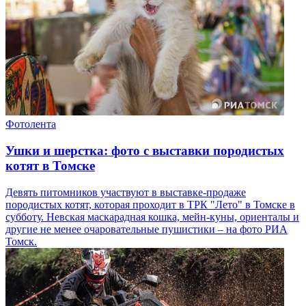
Фотолента
Ушки и шерстка: фото с выставки породистых
котят в Томске
Девять питомников участвуют в выставке-продаже
породистых котят, которая проходит в ТРК "Лето" в Томске в
субботу. Невская маскарадная кошка, мейн-куны, ориенталы и
другие не менее очаровательные пушистики – на фото РИА
Томск.