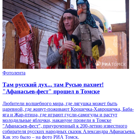
Фотолента
Там русский дух... там Русью пахнет!
"Афанасьев-фест" прошел в Томске
Любители волшебного мира, где лягушка может быть
царевной, где живут-поживают Крошечка-Хаврошечка, Баба-
яга и Жар-птица, где играют гусли-самогуды и растут
молодильные яблочки, накануне провели в Томске
"Афанасьев-фест", приуроченный к 200-летию известного
собирателя русских народных сказок Александра Афанасьева.
Как это было – на фото РИА Томск.