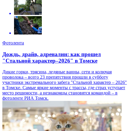
Фотолента
Дождь, драйв, адреналин: как прошел
"Стальной характер–2026" в Томске
Дикие горки, трясина, ледяные ванны, сети и колючая
проволока – всего 23 препятствия прошли в субботу
участники экстремального забега "Стальной характер – 2026"
в Томске. Самые яркие моменты с трассы, где страх уступает
место решимости, а незнакомцы становятся командой – в
фотоленте РИА Томск.