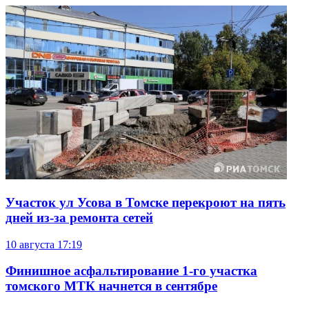
Участок ул Усова в Томске перекроют на пять
дней из-за ремонта сетей
10 августа
17:19
Финишное асфальтирование 1-го участка
томского МТК начнется в сентябре