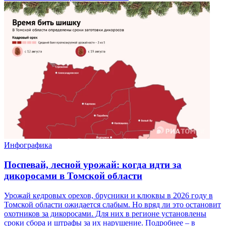
Инфографика
Поспевай, лесной урожай: когда идти за
дикоросами в Томской области
Урожай кедровых орехов, брусники и клюквы в 2026 году в
Томской области ожидается слабым. Но вряд ли это остановит
охотников за дикоросами. Для них в регионе установлены
сроки сбора и штрафы за их нарушение. Подробнее – в