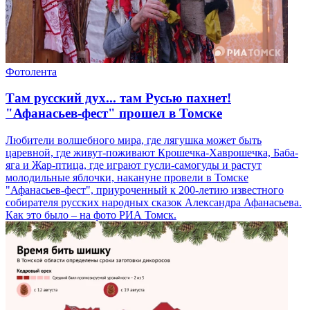
Фотолента
Там русский дух... там Русью пахнет!
"Афанасьев-фест" прошел в Томске
Любители волшебного мира, где лягушка может быть
царевной, где живут-поживают Крошечка-Хаврошечка, Баба-
яга и Жар-птица, где играют гусли-самогуды и растут
молодильные яблочки, накануне провели в Томске
"Афанасьев-фест", приуроченный к 200-летию известного
собирателя русских народных сказок Александра Афанасьева.
Как это было – на фото РИА Томск.