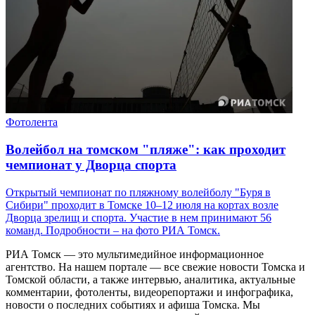
Фотолента
Волейбол на томском "пляже": как проходит
чемпионат у Дворца спорта
Открытый чемпионат по пляжному волейболу "Буря в
Сибири" проходит в Томске 10–12 июля на кортах возле
Дворца зрелищ и спорта. Участие в нем принимают 56
команд. Подробности – на фото РИА Томск.
РИА Томск — это мультимедийное информационное
агентство. На нашем портале — все свежие новости Томска и
Томской области, а также интервью, аналитика, актуальные
комментарии, фотоленты, видеорепортажи и инфографика,
новости о последних событиях и афиша Томска. Мы