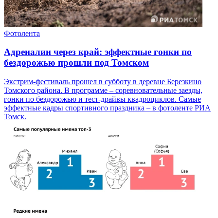
Фотолента
Адреналин через край: эффектные гонки по
бездорожью прошли под Томском
Экстрим-фестиваль прошел в субботу в деревне Березкино
Томского района. В программе – соревновательные заезды,
гонки по бездорожью и тест-драйвы квадроциклов. Самые
эффектные кадры спортивного праздника – в фотоленте РИА
Томск.