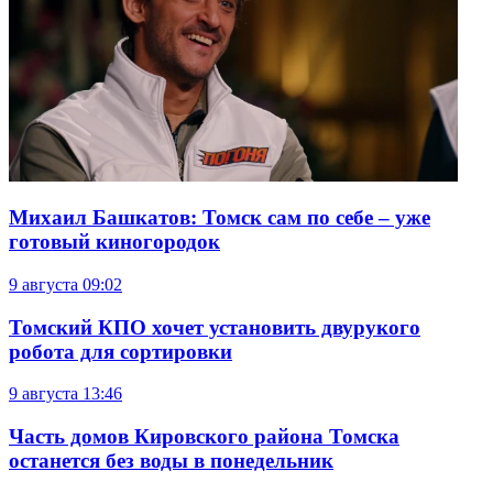
Михаил Башкатов: Томск сам по себе – уже
готовый киногородок
9 августа
09:02
Томский КПО хочет установить двурукого
робота для сортировки
9 августа
13:46
Часть домов Кировского района Томска
останется без воды в понедельник