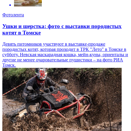
Фотолента
Ушки и шерстка: фото с выставки породистых
котят в Томске
Девять питомников участвуют в выставке-продаже
породистых котят, которая проходит в ТРК "Лето" в Томске в
субботу. Невская маскарадная кошка, мейн-куны, ориенталы и
другие не менее очаровательные пушистики – на фото РИА
Томск.