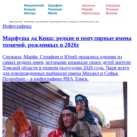
Инфографика
Марфуша да Кеша: редкие и популярные имена
томичей, рожденных в 2026г
Снежана, Марфа, Серафим и Юлий оказались одними из
самых редких имен, которыми называли своих детей жители
Томской области в первом полугодии 2026 года. Чаще всего
для новорожденных выбирали имена Михаил и Софья.
Подробнее – в инфографике РИА Томск.