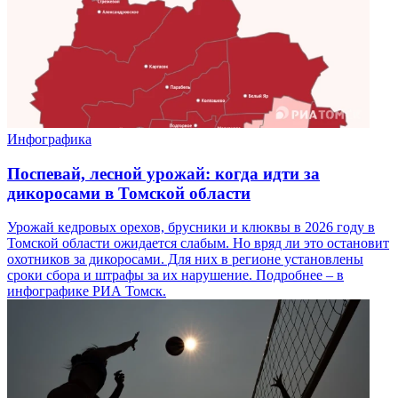
Инфографика
Поспевай, лесной урожай: когда идти за
дикоросами в Томской области
Урожай кедровых орехов, брусники и клюквы в 2026 году в
Томской области ожидается слабым. Но вряд ли это остановит
охотников за дикоросами. Для них в регионе установлены
сроки сбора и штрафы за их нарушение. Подробнее – в
инфографике РИА Томск.