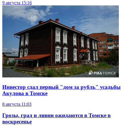
9 августа
15:16
Инвестор сдал первый "дом за рубль" усадьбы
Акулова в Томске
8 августа
11:03
Грозы, град и ливни ожидаются в Томске в
воскресенье