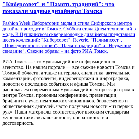
"Киберсовет" и "Память традиций": что
показали модные дизайнеры Томска
Fashion Week Лаборатории моды и стиля Сибирского центра
дизайна проходит в Томске. Суббота стала Днем технологий в
моде. В Пушкинском сквере молодые дизайнеры представили
шесть коллекций: "Киберсовет", Reverie, "Палимпсест",
"Повседневность заново", "Память традиций" и "Неудачное
свидание". Свежие образы – на фото РИА Томск.
РИА Томск — это мультимедийное информационное
агентство. На нашем портале — все свежие новости Томска и
Томской области, а также интервью, аналитика, актуальные
комментарии, фотоленты, видеорепортажи и инфографика,
новости о последних событиях и афиша Томска. Мы
располагаем современным мультимедийным пресс-центром в
центре Томска, проводим конференции, презентации,
брифинги с участием томских чиновников, бизнесменов и
общественных деятелей, часто получаем новости «из первых
рук». Наши материалы соответствуют высоким стандартам
журналистики: эксклюзивность, оперативность и
достоверность.