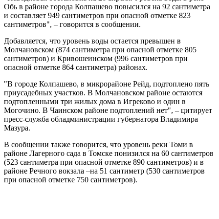
Обь в районе города Колпашево повысился на 92 сантиметра
и составляет 949 сантиметров при опасной отметке 823
сантиметров", – говорится в сообщении.
Добавляется, что уровень воды остается превышен в
Молчановском (874 сантиметра при опасной отметке 805
сантиметров) и Кривошеинском (996 сантиметров при
опасной отметке 864 сантиметра) районах.
"В городе Колпашево, в микрорайоне Рейд, подтоплено пять
приусадебных участков. В Молчановском районе остаются
подтопленными три жилых дома в Игреково и один в
Могочино. В Чаинском районе подтоплений нет", – цитирует
пресс-служба обладминистрации губернатора Владимира
Мазура.
В сообщении также говорится, что уровень реки Томи в
районе Лагерного сада в Томске понизился на 60 сантиметров
(523 сантиметра при опасной отметке 890 сантиметров) и в
районе Речного вокзала –на 51 сантиметр (530 сантиметров
при опасной отметке 750 сантиметров).