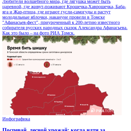
Любители волшебного мира, где лягушка может быть
царевной, где живут-поживают Крошечка-Хаврошечка, Баба-
яга и Жар-птица, где играют гусли-самогуды и растут
молодильные яблочки, накануне провели в Томске
"Афанасьев-фест", приуроченный к 200-летию известного
собирателя русских народных сказок Александра Афанасьева.
Как это было – на фото РИА Томск.
Инфографика
Поспевай, лесной урожай: когда идти за