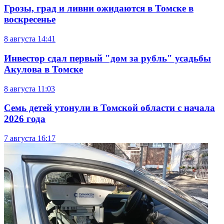
Грозы, град и ливни ожидаются в Томске в
воскресенье
8 августа
14:41
Инвестор сдал первый "дом за рубль" усадьбы
Акулова в Томске
8 августа
11:03
Семь детей утонули в Томской области с начала
2026 года
7 августа
16:17