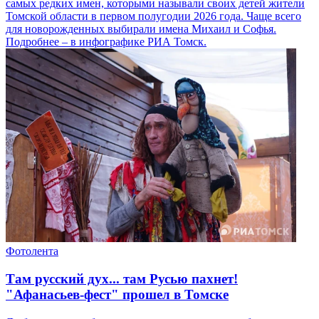
самых редких имен, которыми называли своих детей жители
Томской области в первом полугодии 2026 года. Чаще всего
для новорожденных выбирали имена Михаил и Софья.
Подробнее – в инфографике РИА Томск.
Фотолента
Там русский дух... там Русью пахнет!
"Афанасьев-фест" прошел в Томске