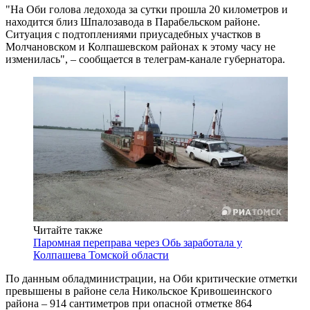
"На Оби голова ледохода за сутки прошла 20 километров и
находится близ Шпалозавода в Парабельском районе.
Ситуация с подтоплениями приусадебных участков в
Молчановском и Колпашевском районах к этому часу не
изменилась", – сообщается в телеграм-канале губернатора.
Читайте также
Паромная переправа через Обь заработала у
Колпашева Томской области
По данным обладминистрации, на Оби критические отметки
превышены в районе села Никольское Кривошеинского
района – 914 сантиметров при опасной отметке 864