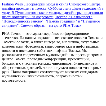
Fashion Week Лаборатории моды и стиля Сибирского центра
дизайна проходит в Томске. Суббота стала Днем технологий в
моде. В Пушкинском сквере молодые дизайнеры представили
шесть коллекций: "Киберсовет", Reverie, "Палимпсест",
"Повседневность заново", "Память традиций" и "Неудачное
свидание". Свежие образы – на фото РИА Томск.
РИА Томск — это мультимедийное информационное
агентство. На нашем портале — все свежие новости Томска и
Томской области, а также интервью, аналитика, актуальные
комментарии, фотоленты, видеорепортажи и инфографика,
новости о последних событиях и афиша Томска. Мы
располагаем современным мультимедийным пресс-центром в
центре Томска, проводим конференции, презентации,
брифинги с участием томских чиновников, бизнесменов и
общественных деятелей, часто получаем новости «из первых
рук». Наши материалы соответствуют высоким стандартам
журналистики: эксклюзивность, оперативность и
достоверность.