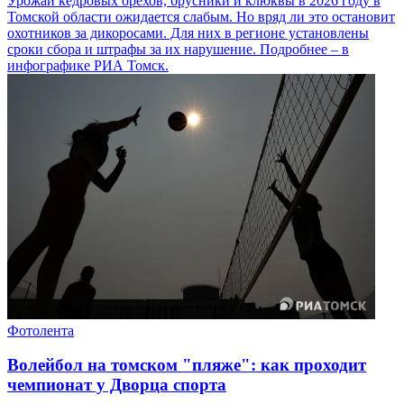
Урожай кедровых орехов, брусники и клюквы в 2026 году в
Томской области ожидается слабым. Но вряд ли это остановит
охотников за дикоросами. Для них в регионе установлены
сроки сбора и штрафы за их нарушение. Подробнее – в
инфографике РИА Томск.
Фотолента
Волейбол на томском "пляже": как проходит
чемпионат у Дворца спорта