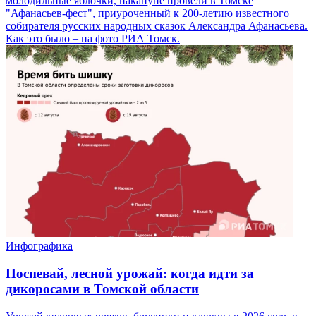
молодильные яблочки, накануне провели в Томске
"Афанасьев-фест", приуроченный к 200-летию известного
собирателя русских народных сказок Александра Афанасьева.
Как это было – на фото РИА Томск.
Инфографика
Поспевай, лесной урожай: когда идти за
дикоросами в Томской области