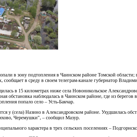
пали в зону подтопления в Чаинском районе Томской области; 
, сообщает в среду в своем телеграм-канале губернатор Владим
ходилась в 15 километрах ниже села Новоникольское Александро
ная обстановка наблюдалась в Чаинском районе, где из берегов
опления попало село – Усть-Бакчар.
ится у (села) Назино в Александровском районе. Ухудшилась об
мхово, Черемушки", – сообщил Мазур.
ниципального характера в трех сельских поселениях – Подгорнск