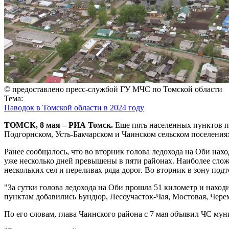
© предоставлено пресс-службой ГУ МЧС по Томской области
Тема:
Паводок в Томской области в 2024 году
ТОМСК, 8 мая – РИА Томск.
Еще пять населенных пунктов по
Подгорнском, Усть-Бакчарском и Чаинском сельском поселениях
Ранее сообщалось, что во вторник голова ледохода на Оби на
уже несколько дней превышены в пяти районах. Наиболее слож
нескольких сел и переливах ряда дорог. Во вторник в зону подт
"За сутки голова ледохода на Оби прошла 51 километр и наход
пунктам добавились Бундюр, Лесоучасток-Чая, Мостовая, Чере
По его словам, глава Чаинского района с 7 мая объявил ЧС му