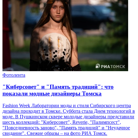
Фотолента
"Киберсовет" и "Память традиций": что
показали модные дизайнеры Томска
Fashion Week Лаборатории моды и стиля Сибирского центра
дизайна проходит в Томске. Суббота стала Днем технологий в
моде. В Пушкинском сквере молодые дизайнеры представили
шесть коллекций: "Киберсовет", Reverie, "Палимпсест",
"Повседневность заново", "Память традиций" и "Неудачное
свидание". Свежие образы – на фото РИА Томск.