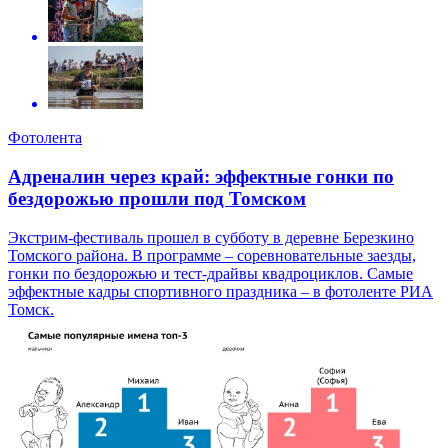
Фотолента
Адреналин через край: эффектные гонки по
бездорожью прошли под Томском
Экстрим-фестиваль прошел в субботу в деревне Березкино
Томского района. В программе – соревновательные заезды,
гонки по бездорожью и тест-драйвы квадроциклов. Самые
эффектные кадры спортивного праздника – в фотоленте РИА
Томск.