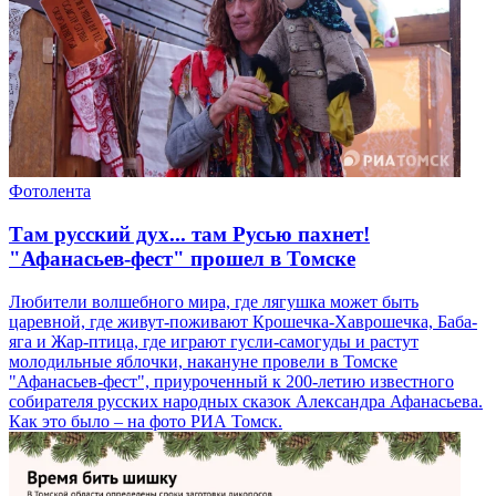
Фотолента
Там русский дух... там Русью пахнет!
"Афанасьев-фест" прошел в Томске
Любители волшебного мира, где лягушка может быть
царевной, где живут-поживают Крошечка-Хаврошечка, Баба-
яга и Жар-птица, где играют гусли-самогуды и растут
молодильные яблочки, накануне провели в Томске
"Афанасьев-фест", приуроченный к 200-летию известного
собирателя русских народных сказок Александра Афанасьева.
Как это было – на фото РИА Томск.