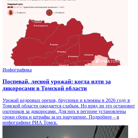
Инфографика
Поспевай, лесной урожай: когда идти за
дикоросами в Томской области
Урожай кедровых орехов, брусники и клюквы в 2026 году в
Томской области ожидается слабым. Но вряд ли это остановит
охотников за дикоросами. Для них в регионе установлены
сроки сбора и штрафы за их нарушение. Подробнее – в
инфографике РИА Томск.