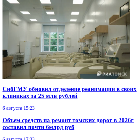
СибГМУ обновил отделение реанимации в своих
клиниках за 25 млн рублей
6 августа
15:23
Объем средств на ремонт томских дорог в 2026г
составил почти 6млрд руб
6 августа
17:33