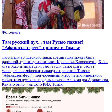
Фотолента
Там русский дух... там Русью пахнет!
"Афанасьев-фест" прошел в Томске
Любители волшебного мира, где лягушка может быть
царевной, где живут-поживают Крошечка-Хаврошечка, Баба-
яга и Жар-птица, где играют гусли-самогуды и растут
молодильные яблочки, накануне провели в Томске
"Афанасьев-фест", приуроченный к 200-летию известного
собирателя русских народных сказок Александра Афанасьева.
Как это было – на фото РИА Томск.