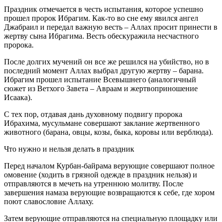
Праздник отмечается в честь испытания, которое успешно
прошел пророк Ибрагим. Как-то во сне ему явился ангел
Джабраил и передал важную весть – Аллах просит принести в
жертву сына Ибрагима. Весть обескуражила несчастного
пророка.
После долгих мучений он все же решился на убийство, но в
последний момент Аллах выбрал другую жертву – барана.
Ибрагим прошел испытание Всевышнего (аналогичный
сюжет из Ветхого Завета – Авраам и жертвоприношение
Исаака).
С тех пор, отдавая дань духовному подвигу пророка
Ибрахима, мусульмане совершают заклание жертвенного
животного (барана, овцы, козы, быка, коровы или верблюда).
Что нужно и нельзя делать в праздник
Перед началом Курбан-байрама верующие совершают полное
омовение (ходить в грязной одежде в праздник нельзя) и
отправляются в мечеть на утреннюю молитву. После
завершения намаза верующие возвращаются к себе, где хором
поют славословие Аллаху.
Затем верующие отправляются на специальную площадку или