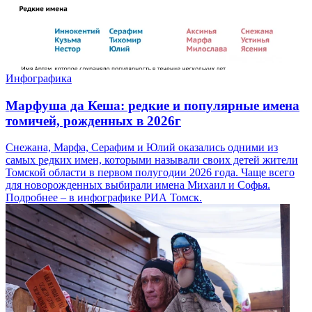
Инфографика
Марфуша да Кеша: редкие и популярные имена
томичей, рожденных в 2026г
Снежана, Марфа, Серафим и Юлий оказались одними из
самых редких имен, которыми называли своих детей жители
Томской области в первом полугодии 2026 года. Чаще всего
для новорожденных выбирали имена Михаил и Софья.
Подробнее – в инфографике РИА Томск.