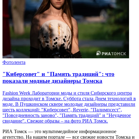
Фотолента
"Киберсовет" и "Память традиций": что
показали модные дизайнеры Томска
Fashion Week Лаборатории моды и стиля Сибирского центра
дизайна проходит в Томске. Суббота стала Днем технологий в
моде. В Пушкинском сквере молодые дизайнеры представили
шесть коллекций: "Киберсовет", Reverie, "Палимпсест",
"Повседневность заново", "Память традиций" и "Неудачное
свидание". Свежие образы – на фото РИА Томск.
РИА Томск — это мультимедийное информационное
агентство. На нашем портале — все свежие новости Томска и