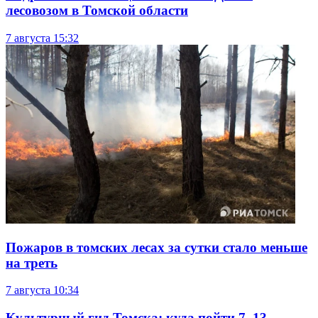
лесовозом в Томской области
7 августа
15:32
Пожаров в томских лесах за сутки стало меньше
на треть
7 августа
10:34
Культурный гид Томска: куда пойти 7–13