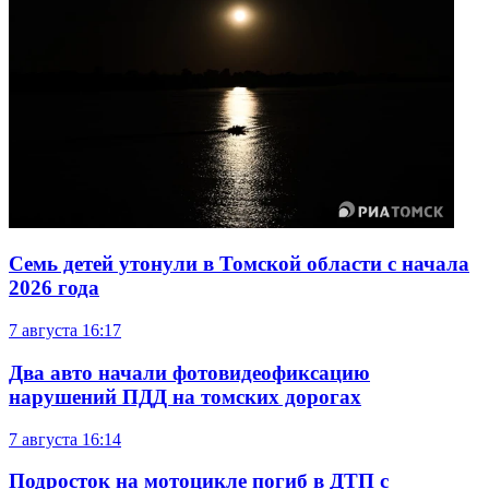
Семь детей утонули в Томской области с начала
2026 года
7 августа
16:17
Два авто начали фотовидеофиксацию
нарушений ПДД на томских дорогах
7 августа
16:14
Подросток на мотоцикле погиб в ДТП с