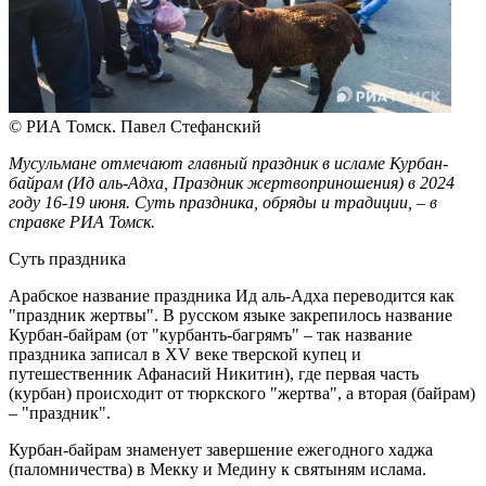
© РИА Томск. Павел Стефанский
Мусульмане отмечают главный праздник в исламе Курбан-
байрам (Ид аль-Адха, Праздник жертвоприношения) в 2024
году 16-19 июня. Суть праздника, обряды и традиции, – в
справке РИА Томск.
Суть праздника
Арабское название праздника Ид аль-Адха переводится как
"праздник жертвы". В русском языке закрепилось название
Курбан-байрам (от "курбанть-багрямъ" – так название
праздника записал в XV веке тверской купец и
путешественник Афанасий Никитин), где первая часть
(курбан) происходит от тюркского "жертва", а вторая (байрам)
– "праздник".
Курбан-байрам знаменует завершение ежегодного хаджа
(паломничества) в Мекку и Медину к святыням ислама.