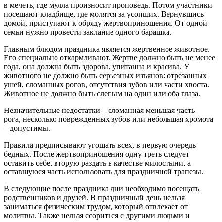
в мечеть, где мулла произносит проповедь. Потом участники
посещают кладбище, где молятся за усопших. Вернувшись
домой, приступают к обряду жертвоприношения. От одной
семьи нужно провести заклание одного барашка.
Главным блюдом праздника является жертвенное животное.
Его специально откармливают. Жертве должно быть не менее
года, она должна быть здорова, упитанна и красива. У
животного не должно быть серьезных изъянов: отрезанных
ушей, сломанных рогов, отсутствия зубов или части хвоста.
Животное не должно быть слепым на один или оба глаза.
Незначительные недостатки – сломанная меньшая часть
рога, несколько поврежденных зубов или небольшая хромота
– допустимы.
Правила предписывают угощать всех, в первую очередь
бедных. После жертвоприношения одну треть следует
оставить себе, вторую раздать в качестве милостыни, а
оставшуюся часть использовать для праздничной трапезы.
В следующие после праздника дни необходимо посещать
родственников и друзей. В праздничный день нельзя
заниматься физическим трудом, который отвлекает от
молитвы. Также нельзя ссориться с другими людьми и