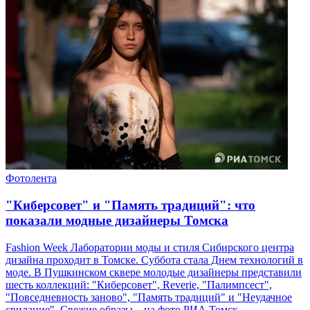
Фотолента
"Киберсовет" и "Память традиций": что
показали модные дизайнеры Томска
Fashion Week Лаборатории моды и стиля Сибирского центра
дизайна проходит в Томске. Суббота стала Днем технологий в
моде. В Пушкинском сквере молодые дизайнеры представили
шесть коллекций: "Киберсовет", Reverie, "Палимпсест",
"Повседневность заново", "Память традиций" и "Неудачное
свидание". Свежие образы – на фото РИА Томск.