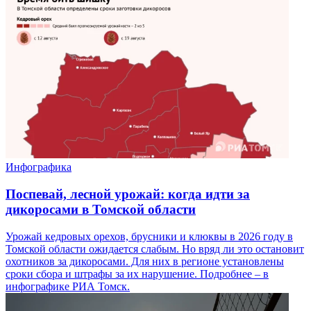
Инфографика
Поспевай, лесной урожай: когда идти за
дикоросами в Томской области
Урожай кедровых орехов, брусники и клюквы в 2026 году в
Томской области ожидается слабым. Но вряд ли это остановит
охотников за дикоросами. Для них в регионе установлены
сроки сбора и штрафы за их нарушение. Подробнее – в
инфографике РИА Томск.