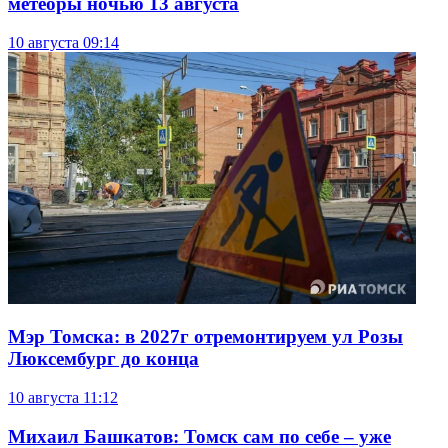
метеоры ночью 13 августа
10 августа
09:14
Мэр Томска: в 2027г отремонтируем ул Розы
Люксембург до конца
10 августа
11:12
Михаил Башкатов: Томск сам по себе – уже