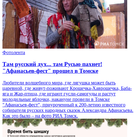
Фотолента
Там русский дух... там Русью пахнет!
"Афанасьев-фест" прошел в Томске
Любители волшебного мира, где лягушка может быть
царевной, где живут-поживают Крошечка-Хаврошечка, Баба-
яга и Жар-птица, где играют гусли-самогуды и растут
молодильные яблочки, накануне провели в Томске
"Афанасьев-фест", приуроченный к 200-летию известного
собирателя русских народных сказок Александра Афанасьева.
Как это было – на фото РИА Томск.