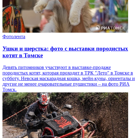
Фотолента
Ушки и шерстка: фото с выставки породистых
котят в Томске
Девять питомников участвуют в выставке-продаже
породистых котят, которая проходит в ТРК "Лето" в Томске в
субботу. Невская маскарадная кошка, мейн-куны, ориенталы и
другие не менее очаровательные пушистики – на фото РИА
Томск.