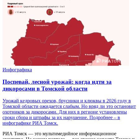
Инфографика
Поспевай, лесной урожай: когда идти за
дикоросами в Томской области
Урожай кедровых орехов, брусники и клюквы в 2026 году в
Томской области ожидается слабым. Но вряд ли это остановит
охотников за дикоросами. Для них в регионе установлены
сроки сбора и штрафы за их нарушение. Подробнее – в
инфографике РИА Томск.
РИА Томск — это мультимедийное информационное