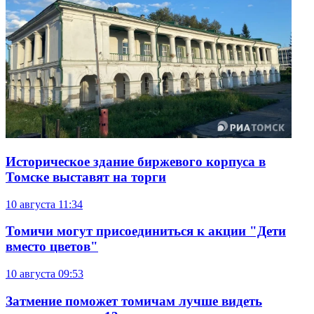
Историческое здание биржевого корпуса в
Томске выставят на торги
10 августа
11:34
Томичи могут присоединиться к акции "Дети
вместо цветов"
10 августа
09:53
Затмение поможет томичам лучше видеть