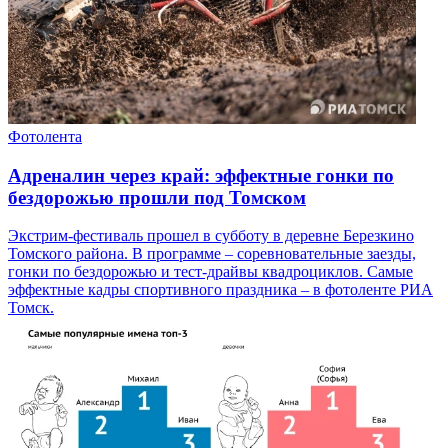
Фотолента
Адреналин через край: эффектные гонки по
бездорожью прошли под Томском
Экстрим-фестиваль прошел в субботу в деревне Березкино
Томского района. В программе – соревновательные заезды,
гонки по бездорожью и тест-драйвы квадроциклов. Самые
эффектные кадры спортивного праздника – в фотоленте РИА
Томск.