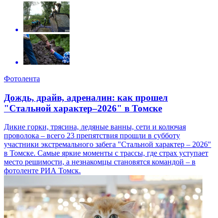
Фотолента
Дождь, драйв, адреналин: как прошел
"Стальной характер–2026" в Томске
Дикие горки, трясина, ледяные ванны, сети и колючая
проволока – всего 23 препятствия прошли в субботу
участники экстремального забега "Стальной характер – 2026"
в Томске. Самые яркие моменты с трассы, где страх уступает
место решимости, а незнакомцы становятся командой – в
фотоленте РИА Томск.