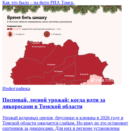
Как это было – на фото РИА Томск.
Инфографика
Поспевай, лесной урожай: когда идти за
дикоросами в Томской области
Урожай кедровых орехов, брусники и клюквы в 2026 году в
Томской области ожидается слабым. Но вряд ли это остановит
охотников за дикоросами. Для них в регионе установлены