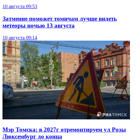
10 августа
09:53
Затмение поможет томичам лучше видеть
метеоры ночью 13 августа
10 августа
09:14
Мэр Томска: в 2027г отремонтируем ул Розы
Люксембург до конца