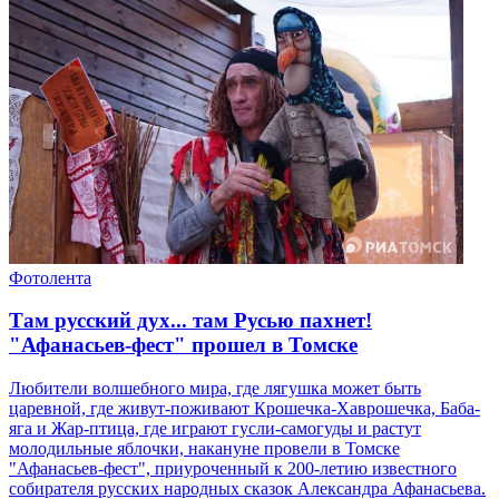
Фотолента
Там русский дух... там Русью пахнет!
"Афанасьев-фест" прошел в Томске
Любители волшебного мира, где лягушка может быть
царевной, где живут-поживают Крошечка-Хаврошечка, Баба-
яга и Жар-птица, где играют гусли-самогуды и растут
молодильные яблочки, накануне провели в Томске
"Афанасьев-фест", приуроченный к 200-летию известного
собирателя русских народных сказок Александра Афанасьева.