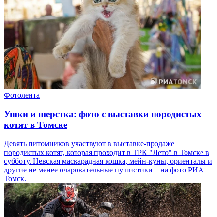
Фотолента
Ушки и шерстка: фото с выставки породистых
котят в Томске
Девять питомников участвуют в выставке-продаже
породистых котят, которая проходит в ТРК "Лето" в Томске в
субботу. Невская маскарадная кошка, мейн-куны, ориенталы и
другие не менее очаровательные пушистики – на фото РИА
Томск.