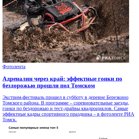
Фотолента
Адреналин через край: эффектные гонки по
бездорожью прошли под Томском
Экстрим-фестиваль прошел в субботу в деревне Березкино
Томского района. В программе – соревновательные заезды,
гонки по бездорожью и тест-драйвы квадроциклов. Самые
эффектные кадры спортивного праздника – в фотоленте РИА
Томск.