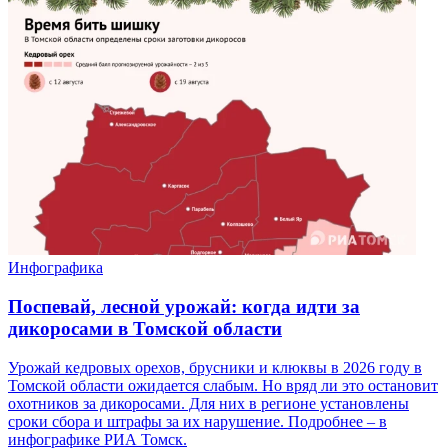
Инфографика
Поспевай, лесной урожай: когда идти за
дикоросами в Томской области
Урожай кедровых орехов, брусники и клюквы в 2026 году в
Томской области ожидается слабым. Но вряд ли это остановит
охотников за дикоросами. Для них в регионе установлены
сроки сбора и штрафы за их нарушение. Подробнее – в
инфографике РИА Томск.