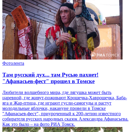
Фотолента
Там русский дух... там Русью пахнет!
"Афанасьев-фест" прошел в Томске
Любители волшебного мира, где лягушка может быть
царевной, где живут-поживают Крошечка-Хаврошечка, Баба-
яга и Жар-птица, где играют гусли-самогуды и растут
молодильные яблочки, накануне провели в Томске
"Афанасьев-фест", приуроченный к 200-летию известного
собирателя русских народных сказок Александра Афанасьева.
Как это было – на фото РИА Томск.