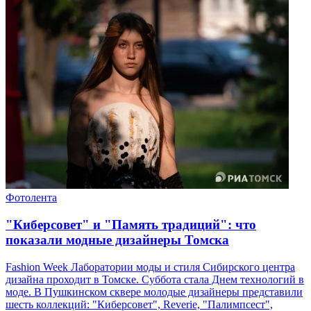
Фотолента
"Киберсовет" и "Память традиций": что
показали модные дизайнеры Томска
Fashion Week Лаборатории моды и стиля Сибирского центра
дизайна проходит в Томске. Суббота стала Днем технологий в
моде. В Пушкинском сквере молодые дизайнеры представили
шесть коллекций: "Киберсовет", Reverie, "Палимпсест",