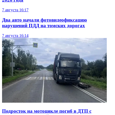
7 августа
16:17
Два авто начали фотовидеофиксацию
нарушений ПДД на томских дорогах
7 августа
16:14
Подросток на мотоцикле погиб в ДТП с