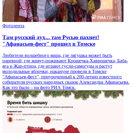
Фотолента
Там русский дух... там Русью пахнет!
"Афанасьев-фест" прошел в Томске
Любители волшебного мира, где лягушка может быть
царевной, где живут-поживают Крошечка-Хаврошечка, Баба-
яга и Жар-птица, где играют гусли-самогуды и растут
молодильные яблочки, накануне провели в Томске
"Афанасьев-фест", приуроченный к 200-летию известного
собирателя русских народных сказок Александра Афанасьева.
Как это было – на фото РИА Томск.