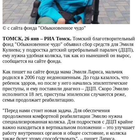
© с сайта фонда "Обыкновенное чудо"
ТОМСК, 26 янв – РИА Томск.
Томский благотворительный
фонд "Обыкновенное чудо" объявил сбор средств для Эмиля
Кулиева; у подростка детский церебральный паралич (ДЦП),
ему нужна удобная коляска, так как из нынешней он вырос,
сообщается на сайте фонда.
Как пишет на сайте фонда мама Эмиля Лариса, мальчик
родился в 2006 году недоношенным. До года казалось, что
ребенок здоров, но после у него начались эпилептические
приступы, и ему поставили диагноз – ДЦП. Скоро Эмилю
исполнится 18 лет, приступы эпилепсии случаются реже,
семья продолжает реабилитацию.
"Перед нами стоит новая задача. Для обеспечения
продолжения комфортной реабилитации Эмилю нужна
специализированная коляска. Для подростков с ДЦП крайне
важно находиться в вертикальном положении – это улучшает
работу внутренних органов и общее состояние, и коляска
также будет этому способствовать", – пишет Лариса.