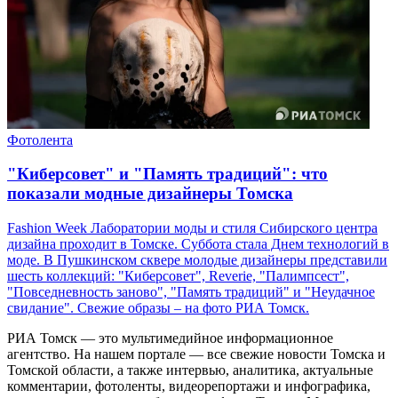
Фотолента
"Киберсовет" и "Память традиций": что
показали модные дизайнеры Томска
Fashion Week Лаборатории моды и стиля Сибирского центра
дизайна проходит в Томске. Суббота стала Днем технологий в
моде. В Пушкинском сквере молодые дизайнеры представили
шесть коллекций: "Киберсовет", Reverie, "Палимпсест",
"Повседневность заново", "Память традиций" и "Неудачное
свидание". Свежие образы – на фото РИА Томск.
РИА Томск — это мультимедийное информационное
агентство. На нашем портале — все свежие новости Томска и
Томской области, а также интервью, аналитика, актуальные
комментарии, фотоленты, видеорепортажи и инфографика,