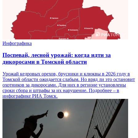
Инфографика
Поспевай, лесной урожай: когда идти за
дикоросами в Томской области
Урожай кедровых орехов, брусники и клюквы в 2026 году в
Томской области ожидается слабым. Но вряд ли это остановит
охотников за дикоросами. Для них в регионе установлены
сроки сбора и штрафы за их нарушение. Подробнее – в
инфографике РИА Томск.