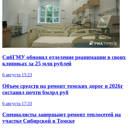
СибГМУ обновил отделение реанимации в своих
клиниках за 25 млн рублей
6 августа
15:23
Объем средств на ремонт томских дорог в 2026г
составил почти 6млрд руб
6 августа
17:33
Специалисты завершают ремонт теплосетей на
участке Сибирской в Томске