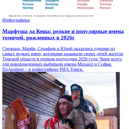
Инфографика
Марфуша да Кеша: редкие и популярные имена
томичей, рожденных в 2026г
Снежана, Марфа, Серафим и Юлий оказались одними из
самых редких имен, которыми называли своих детей жители
Томской области в первом полугодии 2026 года. Чаще всего
для новорожденных выбирали имена Михаил и Софья.
Подробнее – в инфографике РИА Томск.