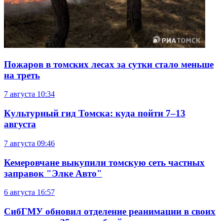
Пожаров в томских лесах за сутки стало меньше
на треть
7 августа
10:34
Культурный гид Томска: куда пойти 7–13
августа
7 августа
09:46
Кемеровчане выкупили томскую сеть частных
заправок "Элке Авто"
6 августа
16:57
СибГМУ обновил отделение реанимации в своих