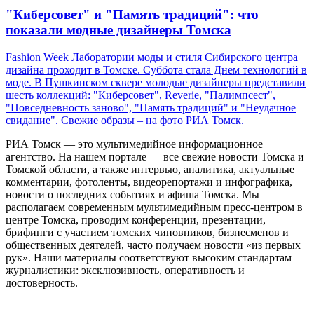
"Киберсовет" и "Память традиций": что
показали модные дизайнеры Томска
Fashion Week Лаборатории моды и стиля Сибирского центра
дизайна проходит в Томске. Суббота стала Днем технологий в
моде. В Пушкинском сквере молодые дизайнеры представили
шесть коллекций: "Киберсовет", Reverie, "Палимпсест",
"Повседневность заново", "Память традиций" и "Неудачное
свидание". Свежие образы – на фото РИА Томск.
РИА Томск — это мультимедийное информационное
агентство. На нашем портале — все свежие новости Томска и
Томской области, а также интервью, аналитика, актуальные
комментарии, фотоленты, видеорепортажи и инфографика,
новости о последних событиях и афиша Томска. Мы
располагаем современным мультимедийным пресс-центром в
центре Томска, проводим конференции, презентации,
брифинги с участием томских чиновников, бизнесменов и
общественных деятелей, часто получаем новости «из первых
рук». Наши материалы соответствуют высоким стандартам
журналистики: эксклюзивность, оперативность и
достоверность.