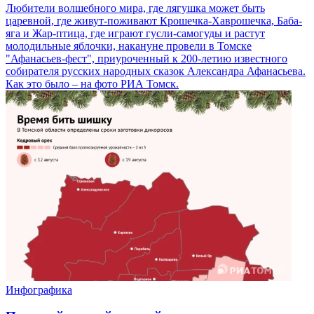
Любители волшебного мира, где лягушка может быть
царевной, где живут-поживают Крошечка-Хаврошечка, Баба-
яга и Жар-птица, где играют гусли-самогуды и растут
молодильные яблочки, накануне провели в Томске
"Афанасьев-фест", приуроченный к 200-летию известного
собирателя русских народных сказок Александра Афанасьева.
Как это было – на фото РИА Томск.
Инфографика