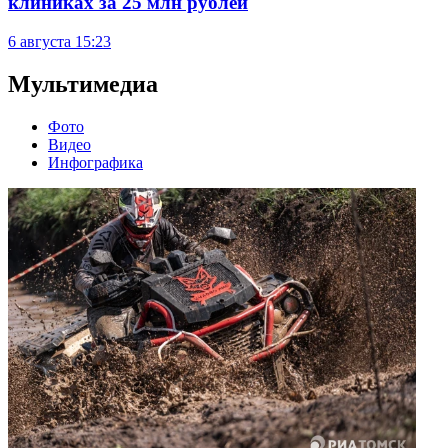
клиниках за 25 млн рублей
6 августа
15:23
Мультимедиа
Фото
Видео
Инфографика