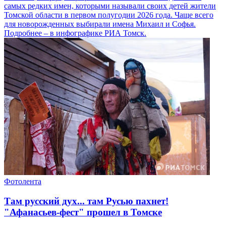
самых редких имен, которыми называли своих детей жители
Томской области в первом полугодии 2026 года. Чаще всего
для новорожденных выбирали имена Михаил и Софья.
Подробнее – в инфографике РИА Томск.
Фотолента
Там русский дух... там Русью пахнет!
"Афанасьев-фест" прошел в Томске