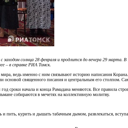
с заходом солнца 28 февраля и продлится до вечера 29 марта. В
е – в справке РИА Томск.
 мира, ведь именно с ним связывают историю написания Корана.
и основой священного писания и центральным его столпом. Сам 
од сроки начала и конца Рамадана меняются. Все правила строг
ульмане собираются в мечетях на коллективную молитву.
ть и пить, курить и дышать табачным дымом, развлекаться, вст