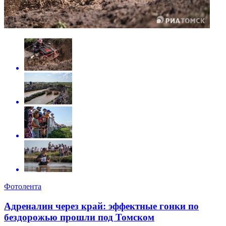
Фотолента
Адреналин через край: эффектные гонки по
бездорожью прошли под Томском