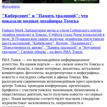
Фотолента
"Киберсовет" и "Память традиций": что
показали модные дизайнеры Томска
Fashion Week Лаборатории моды и стиля Сибирского центра
дизайна проходит в Томске. Суббота стала Днем технологий в
моде. В Пушкинском сквере молодые дизайнеры представили
шесть коллекций: "Киберсовет", Reverie, "Палимпсест",
"Повседневность заново", "Память традиций" и "Неудачное
свидание". Свежие образы – на фото РИА Томск.
РИА Томск — это мультимедийное информационное
агентство. На нашем портале — все свежие новости Томска и
Томской области, а также интервью, аналитика, актуальные
комментарии, фотоленты, видеорепортажи и инфографика,
новости о последних событиях и афиша Томска. Мы
располагаем современным мультимедийным пресс-центром в
центре Томска, проводим конференции, презентации,
брифинги с участием томских чиновников, бизнесменов и
общественных деятелей, часто получаем новости «из первых
рук». Наши материалы соответствуют высоким стандартам
журналистики: эксклюзивность, оперативность и