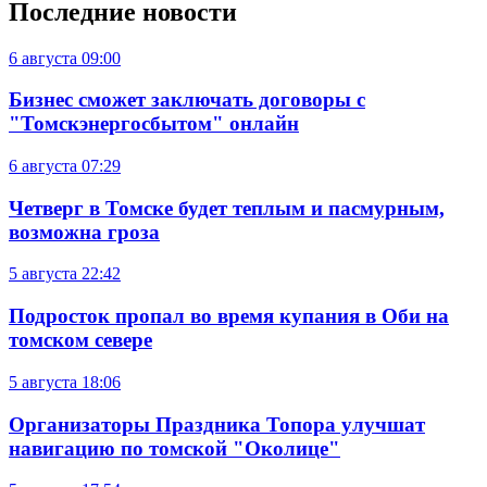
Последние новости
6 августа
09:00
Бизнес сможет заключать договоры с
"Томскэнергосбытом" онлайн
6 августа
07:29
Четверг в Томске будет теплым и пасмурным,
возможна гроза
5 августа
22:42
Подросток пропал во время купания в Оби на
томском севере
5 августа
18:06
Организаторы Праздника Топора улучшат
навигацию по томской "Околице"