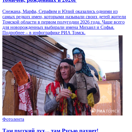
Снежана, Марфа, Серафим и Юлий оказались одними из
самых редких имен, которыми называли своих детей жители
Томской области в первом полугодии 2026 года. Чаще всего
для новорожденных выбирали имена Михаил и Софья.
Подробнее – в инфографике РИА Томск.
Фотолента
Там русский дух... там Русью пахнет!