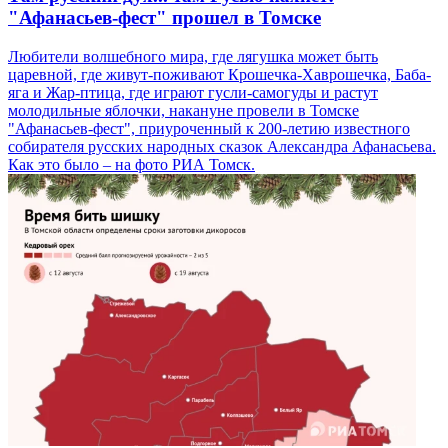
"Афанасьев-фест" прошел в Томске
Любители волшебного мира, где лягушка может быть
царевной, где живут-поживают Крошечка-Хаврошечка, Баба-
яга и Жар-птица, где играют гусли-самогуды и растут
молодильные яблочки, накануне провели в Томске
"Афанасьев-фест", приуроченный к 200-летию известного
собирателя русских народных сказок Александра Афанасьева.
Как это было – на фото РИА Томск.