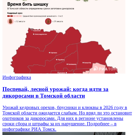
Инфографика
Поспевай, лесной урожай: когда идти за
дикоросами в Томской области
Урожай кедровых орехов, брусники и клюквы в 2026 году в
Томской области ожидается слабым. Но вряд ли это остановит
охотников за дикоросами. Для них в регионе установлены
сроки сбора и штрафы за их нарушение. Подробнее – в
инфографике РИА Томск.