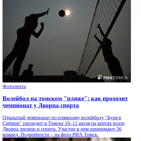
Фотолента
Волейбол на томском "пляже": как проходит
чемпионат у Дворца спорта
Открытый чемпионат по пляжному волейболу "Буря в
Сибири" проходит в Томске 10–12 июля на кортах возле
Дворца зрелищ и спорта. Участие в нем принимают 56
команд. Подробности – на фото РИА Томск.