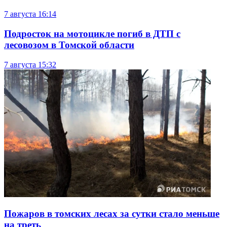
7 августа
16:14
Подросток на мотоцикле погиб в ДТП с
лесовозом в Томской области
7 августа
15:32
Пожаров в томских лесах за сутки стало меньше
на треть