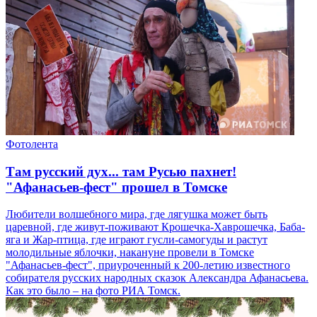
Фотолента
Там русский дух... там Русью пахнет!
"Афанасьев-фест" прошел в Томске
Любители волшебного мира, где лягушка может быть
царевной, где живут-поживают Крошечка-Хаврошечка, Баба-
яга и Жар-птица, где играют гусли-самогуды и растут
молодильные яблочки, накануне провели в Томске
"Афанасьев-фест", приуроченный к 200-летию известного
собирателя русских народных сказок Александра Афанасьева.
Как это было – на фото РИА Томск.