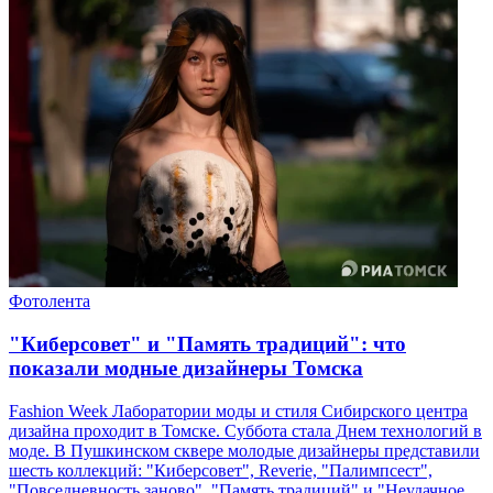
Фотолента
"Киберсовет" и "Память традиций": что
показали модные дизайнеры Томска
Fashion Week Лаборатории моды и стиля Сибирского центра
дизайна проходит в Томске. Суббота стала Днем технологий в
моде. В Пушкинском сквере молодые дизайнеры представили
шесть коллекций: "Киберсовет", Reverie, "Палимпсест",
"Повседневность заново", "Память традиций" и "Неудачное