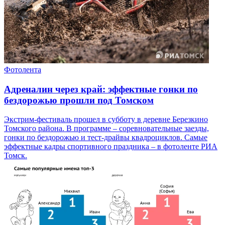
Фотолента
Адреналин через край: эффектные гонки по
бездорожью прошли под Томском
Экстрим-фестиваль прошел в субботу в деревне Березкино
Томского района. В программе – соревновательные заезды,
гонки по бездорожью и тест-драйвы квадроциклов. Самые
эффектные кадры спортивного праздника – в фотоленте РИА
Томск.