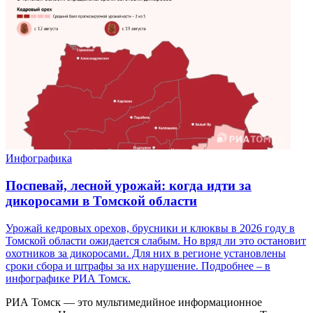
Инфографика
Поспевай, лесной урожай: когда идти за
дикоросами в Томской области
Урожай кедровых орехов, брусники и клюквы в 2026 году в
Томской области ожидается слабым. Но вряд ли это остановит
охотников за дикоросами. Для них в регионе установлены
сроки сбора и штрафы за их нарушение. Подробнее – в
инфографике РИА Томск.
РИА Томск — это мультимедийное информационное