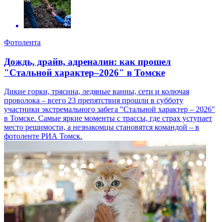
Фотолента
Дождь, драйв, адреналин: как прошел
"Стальной характер–2026" в Томске
Дикие горки, трясина, ледяные ванны, сети и колючая
проволока – всего 23 препятствия прошли в субботу
участники экстремального забега "Стальной характер – 2026"
в Томске. Самые яркие моменты с трассы, где страх уступает
место решимости, а незнакомцы становятся командой – в
фотоленте РИА Томск.