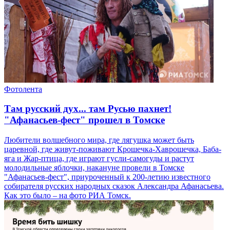
Фотолента
Там русский дух... там Русью пахнет!
"Афанасьев-фест" прошел в Томске
Любители волшебного мира, где лягушка может быть
царевной, где живут-поживают Крошечка-Хаврошечка, Баба-
яга и Жар-птица, где играют гусли-самогуды и растут
молодильные яблочки, накануне провели в Томске
"Афанасьев-фест", приуроченный к 200-летию известного
собирателя русских народных сказок Александра Афанасьева.
Как это было – на фото РИА Томск.