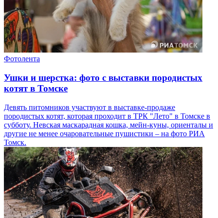
Фотолента
Ушки и шерстка: фото с выставки породистых
котят в Томске
Девять питомников участвуют в выставке-продаже
породистых котят, которая проходит в ТРК "Лето" в Томске в
субботу. Невская маскарадная кошка, мейн-куны, ориенталы и
другие не менее очаровательные пушистики – на фото РИА
Томск.