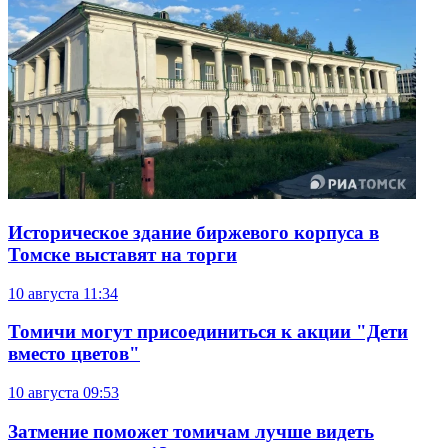
Историческое здание биржевого корпуса в
Томске выставят на торги
10 августа
11:34
Томичи могут присоединиться к акции "Дети
вместо цветов"
10 августа
09:53
Затмение поможет томичам лучше видеть