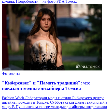
команд. Подробности – на фото РИА Томск.
Фотолента
"Киберсовет" и "Память традиций": что
показали модные дизайнеры Томска
Fashion Week Лаборатории моды и стиля Сибирского центра
дизайна проходит в Томске. Суббота стала Днем технологий в
моде. В Пушкинском сквере молодые дизайнеры представили