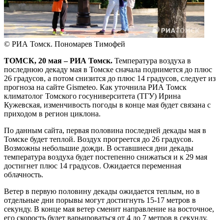
© РИА Томск. Пономарев Тимофей
ТОМСК, 20 мая – РИА Томск.
Температура воздуха в
последнюю декаду мая в Томске сначала поднимется до плюс
26 градусов, а потом снизится до плюс 14 градусов, следует из
прогноза на сайте Gismeteo. Как уточнила РИА Томск
климатолог Томского госуниверситета (ТГУ) Ирина
Кужевская, изменчивость погоды в конце мая будет связана с
приходом в регион циклона.
По данным сайта, первая половина последней декады мая в
Томске будет теплой. Воздух прогреется до 26 градусов.
Возможны небольшие дожди. В оставшиеся дни декады
температура воздуха будет постепенно снижаться и к 29 мая
достигнет плюс 14 градусов. Ожидается переменная
облачность.
Ветер в первую половину декады ожидается теплым, но в
отдельные дни порывы могут достигнуть 15-17 метров в
секунду. В конце мая ветер сменит направление на восточное,
его скорость будет варьироваться от 4 до 7 метров в секунду.