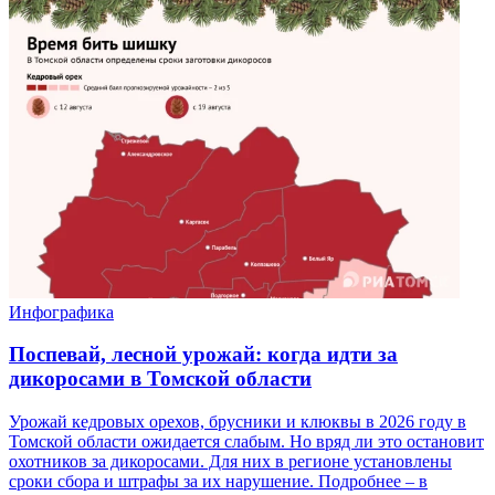
Инфографика
Поспевай, лесной урожай: когда идти за
дикоросами в Томской области
Урожай кедровых орехов, брусники и клюквы в 2026 году в
Томской области ожидается слабым. Но вряд ли это остановит
охотников за дикоросами. Для них в регионе установлены
сроки сбора и штрафы за их нарушение. Подробнее – в