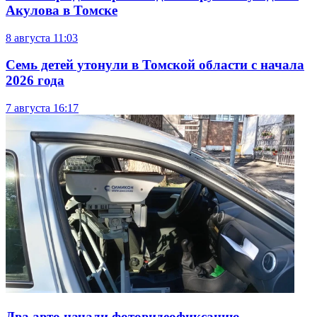
Акулова в Томске
8 августа
11:03
Семь детей утонули в Томской области с начала
2026 года
7 августа
16:17
Два авто начали фотовидеофиксацию