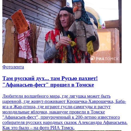
Фотолента
Там русский дух... там Русью пахнет!
"Афанасьев-фест" прошел в Томске
Любители волшебного мира, где лягушка может быть
царевной, где живут-поживают Крошечка-Хаврошечка, Баба-
яга и Жар-птица, где играют гусли-самогуды и растут
молодильные яблочки, накануне провели в Томске
"Афанасьев-фест", приуроченный к 200-летию известного
собирателя русских народных сказок Александра Афанасьева.
Как это было – на фото РИА Томск.