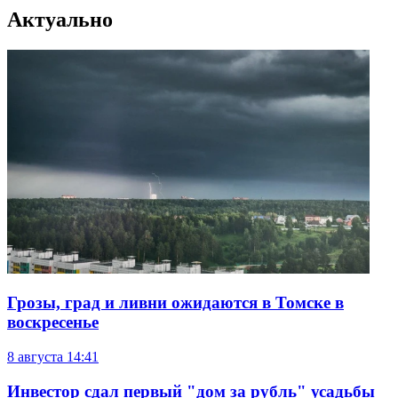
Актуально
Грозы, град и ливни ожидаются в Томске в
воскресенье
8 августа
14:41
Инвестор сдал первый "дом за рубль" усадьбы