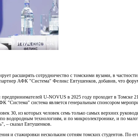
ет расширять сотрудничество с томскими вузами, в частности, 
 партнер АФК "Система" Феликс Евтушенков, добавив, что фор
 предпринимателей U-NOVUS в 2025 году проходит в Томске 21–
ФК "Система" система является генеральным спонсором меропри
ек 30, из которых человек семь только самых верхних руковод
по водородным технологиям, и по микроэлектронике, и по мало
ь", – сказал Евтушенков.
ения и стажировки нескольким сотням томских студентов. По его