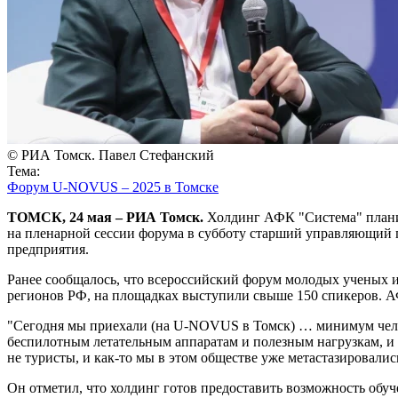
© РИА Томск. Павел Стефанский
Тема:
Форум U-NOVUS – 2025 в Томске
ТОМСК, 24 мая – РИА Томск.
Холдинг АФК "Система" планиру
на пленарной сессии форума в субботу старший управляющий
предприятия.
Ранее сообщалось, что всероссийский форум молодых ученых и
регионов РФ, на площадках выступили свыше 150 спикеров. А
"Сегодня мы приехали (на U-NOVUS в Томск) … минимум челов
беспилотным летательным аппаратам и полезным нагрузкам, и 
не туристы, и как-то мы в этом обществе уже метастазировалис
Он отметил, что холдинг готов предоставить возможность обуч